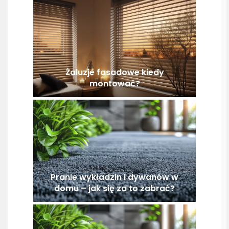
Żaluzje fasadowe kiedy
montować?
Pranie wykładzin i dywanów w
domu – jak się za to zabrać?