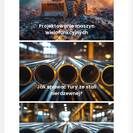
Projektowanie maszyn
wielofunkcyjnych
Jak spawać rury ze stali
nierdzewnej?