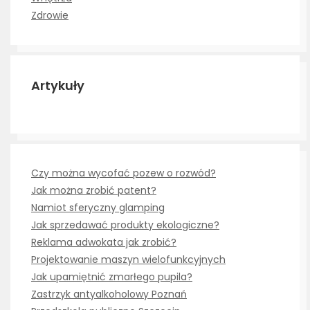
Zdrowie
Artykuły
Czy można wycofać pozew o rozwód?
Jak można zrobić patent?
Namiot sferyczny glamping
Jak sprzedawać produkty ekologiczne?
Reklama adwokata jak zrobić?
Projektowanie maszyn wielofunkcyjnych
Jak upamiętnić zmarłego pupila?
Zastrzyk antyalkoholowy Poznań