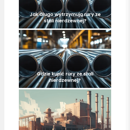
Jak długo wytrzymują rury ze
stali nierdzewnej?
Gdzie kupić rury ze stali
nierdzewnej?