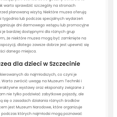
dnak warto sprawdzić szczegóły na stronach
zed planowaną wizytą. Niektóre muzea oferują
i tygodnia lub podczas specjalnych wydarzeń
 organizuje dni darmowego wstępu lub promocyjne
i je bardziej dostępnymi dla różnych grup
tym, że niektóre muzea mogą być zamknięte na
spozycji, dlatego zawsze dobrze jest upewnić się
ści danego miejsca.
ea dla dzieci w Szczecinie
 skierowanych do najmłodszych, co czyni je
. Warto zwrócić uwagę na Muzeum Techniki i
nteraktywne wystawy oraz eksponaty związane z
am nie tylko podziwiać zabytkowe pojazdy, ale
zą się o zasadach działania różnych środków
scem jest Muzeum Narodowe, które organizuje
i, podczas których najmłodsi mogą poznawać