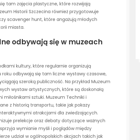
ę tam zajęcia plastyczne, które rozwijają
eum Historii Szczecina również przygotowuje
we czy scavenger hunt, które angażują młodych
rii miasta.
alne odbywają się w muzeach
kami kultury, które regularnie organizują
u roku odbywają się tam liczne wystawy czasowe,
rzyciągają szeroką publiczność. Na przykład Muzeum
wych wystaw artystycznych, które są doskonałą
i miłośnikami sztuki. Muzeum Techniki i
e z historią transportu, takie jak pokazy
nteraktywnymi atrakcjami dla zwiedzających.
anizuje prelekcje oraz debaty dotyczące ważnych
sprzyja wymianie myśli i poglądów między
rze udział w ogólnopolskich akcjach takich jak