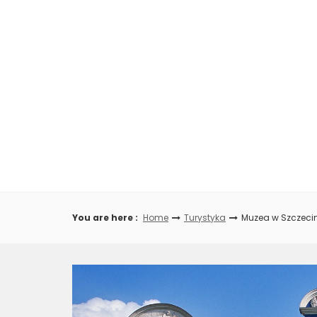
Skip
to
content
You are here :
Home
Turystyka
Muzea w Szczecin