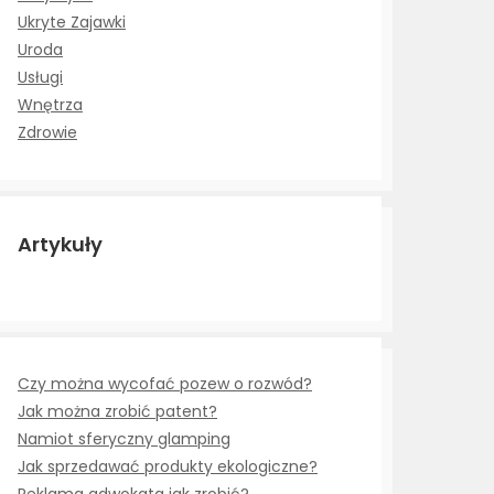
Ukryte Zajawki
Uroda
Usługi
Wnętrza
Zdrowie
Artykuły
Czy można wycofać pozew o rozwód?
Jak można zrobić patent?
Namiot sferyczny glamping
Jak sprzedawać produkty ekologiczne?