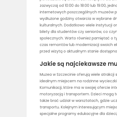
zazwyczaj od 10:00 do 18:00 lub 19:00, je
internetowych poszczególnych muzeów pr
wydłużone godziny otwarcia w wybrane dn
kulturalnych. Dodatkowo wiele instytucji
bilety dla studentów czy seniorów, co czyn
społecznych. Warto również pamiętać o 
czas remontów lub modernizacji swoich ek
przed wizytą o aktualnym stanie dostępno
Jakie są najciekawsze muz
Muzea w Szczecinie oferują wiele atrakcji
idealnym miejscem na rodzinne wycieczki
Komunikacji, które ma w swojej ofercie i
motoryzacją i transportem. Dzieci mogą t
także brać udział w warsztatach, gdzie uc
transportu. Kolejnym interesującym miej
specjalne programy edukacyjne dla dziec