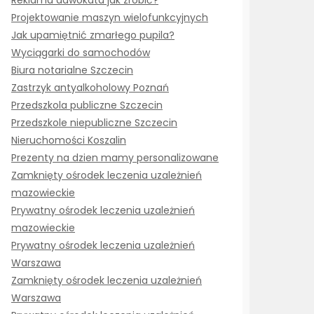
Reklama adwokata jak zrobić?
Projektowanie maszyn wielofunkcyjnych
Jak upamiętnić zmarłego pupila?
Wyciągarki do samochodów
Biura notarialne Szczecin
Zastrzyk antyalkoholowy Poznań
Przedszkola publiczne Szczecin
Przedszkole niepubliczne Szczecin
Nieruchomości Koszalin
Prezenty na dzien mamy personalizowane
Zamknięty ośrodek leczenia uzależnień
mazowieckie
Prywatny ośrodek leczenia uzależnień
mazowieckie
Prywatny ośrodek leczenia uzależnień
Warszawa
Zamknięty ośrodek leczenia uzależnień
Warszawa