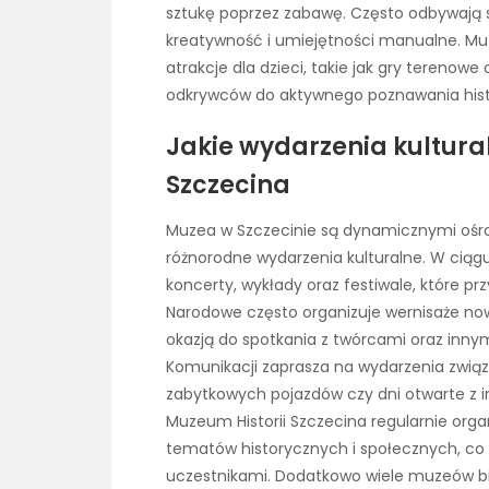
sztukę poprzez zabawę. Często odbywają si
kreatywność i umiejętności manualne. Muz
atrakcje dla dzieci, takie jak gry tereno
odkrywców do aktywnego poznawania histo
Jakie wydarzenia kultur
Szczecina
Muzea w Szczecinie są dynamicznymi ośrod
różnorodne wydarzenia kulturalne. W ciąg
koncerty, wykłady oraz festiwale, które p
Narodowe często organizuje wernisaże no
okazją do spotkania z twórcami oraz innym
Komunikacji zaprasza na wydarzenia związan
zabytkowych pojazdów czy dni otwarte z i
Muzeum Historii Szczecina regularnie org
tematów historycznych i społecznych, co 
uczestnikami. Dodatkowo wiele muzeów bie