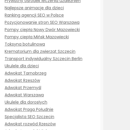
Prywatny ośrodek leczenia uzależnień
Najlepsze animacje dla dzieci
Ranking agencji SEO w Polsce
Pozycjonowanie stron SEO Warszawa
Pompy ciepła Nowy Dwór Mazowiecki
Pompy ciepła Mińsk Mazowiecki
Toksyna botulinowa
Krematorium dla zwierząt Szczecin
Transport indywidualny Szczecin Berlin
Ukulele dla dzieci
Adwokat Tarnobrzeg
Adwokat Rzeszów
Adwokat Przemyśl
Adwokat Warszawa
Ukulele dla dorosłych
Adwokat Praga Południe
Specjalista SEO Szczecin
Adwokat rozwód Rzeszów