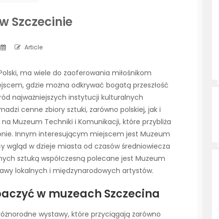
w Szczecinie
Article
 Polski, ma wiele do zaoferowania miłośnikom
 miejscem, gdzie można odkrywać bogatą przeszłość
ód najważniejszych instytucji kulturalnych
zi cenne zbiory sztuki, zarówno polskiej, jak i
 na Muzeum Techniki i Komunikacji, które przybliża
egionie. Innym interesującym miejscem jest Muzeum
jący wgląd w dzieje miasta od czasów średniowiecza
anych sztuką współczesną polecane jest Muzeum
stawy lokalnych i międzynarodowych artystów.
baczyć w muzeach Szczecina
 różnorodne wystawy, które przyciągają zarówno