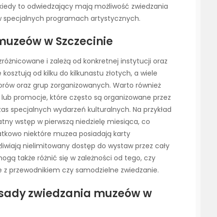
iedy to odwiedzający mają możliwość zwiedzania
w specjalnych programach artystycznych.
 muzeów w Szczecinie
óżnicowane i zależą od konkretnej instytucji oraz
kosztują od kilku do kilkunastu złotych, a wiele
iorów oraz grup zorganizowanych. Warto również
ub promocje, które często są organizowane przez
as specjalnych wydarzeń kulturalnych. Na przykład
y wstęp w pierwszą niedzielę miesiąca, co
tkowo niektóre muzea posiadają karty
iwiają nielimitowany dostęp do wystaw przez cały
ogą także różnić się w zależności od tego, czy
e z przewodnikiem czy samodzielne zwiedzanie.
zasady zwiedzania muzeów w