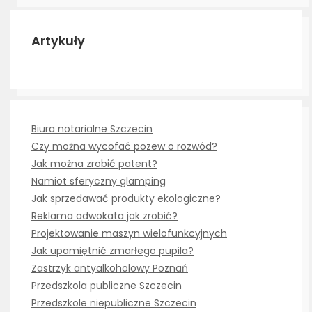
Artykuły
Biura notarialne Szczecin
Czy można wycofać pozew o rozwód?
Jak można zrobić patent?
Namiot sferyczny glamping
Jak sprzedawać produkty ekologiczne?
Reklama adwokata jak zrobić?
Projektowanie maszyn wielofunkcyjnych
Jak upamiętnić zmarłego pupila?
Zastrzyk antyalkoholowy Poznań
Przedszkola publiczne Szczecin
Przedszkole niepubliczne Szczecin