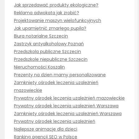
Jak sprzedawać produkty ekologiczne?
Reklama adwokata jak zrobić?
Projektowanie maszyn wielofunkcyjnych
Jak upamiętnić zmarłego pupila?
Biura notarialne Szczecin
Zastrzyk antyalkoholowy Poznań
Przedszkola publiczne Szczecin
Przedszkole niepubliczne Szczecin
Nieruchomości Koszalin
Prezenty na dzien mamy personalizowane
Zamknięty ośrodek leczenia uzależnień
mazowieckie
Prywatny ośrodek leczenia uzależnień mazowieckie
Prywatny ośrodek leczenia uzależnień Warszawa
Zamknięty ośrodek leczenia uzależnień Warszawa
Prywatny ośrodek leczenia uzależnień
Najlepsze animacje dla dzieci
Ranking agencji SEO w Polsce