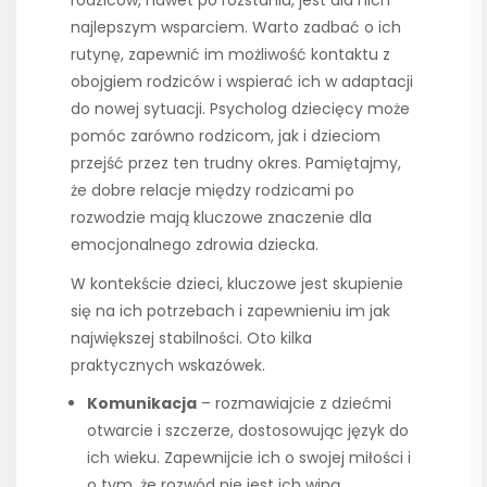
rodziców, nawet po rozstaniu, jest dla nich
najlepszym wsparciem. Warto zadbać o ich
rutynę, zapewnić im możliwość kontaktu z
obojgiem rodziców i wspierać ich w adaptacji
do nowej sytuacji. Psycholog dziecięcy może
pomóc zarówno rodzicom, jak i dzieciom
przejść przez ten trudny okres. Pamiętajmy,
że dobre relacje między rodzicami po
rozwodzie mają kluczowe znaczenie dla
emocjonalnego zdrowia dziecka.
W kontekście dzieci, kluczowe jest skupienie
się na ich potrzebach i zapewnieniu im jak
największej stabilności. Oto kilka
praktycznych wskazówek.
Komunikacja
– rozmawiajcie z dziećmi
otwarcie i szczerze, dostosowując język do
ich wieku. Zapewnijcie ich o swojej miłości i
o tym, że rozwód nie jest ich winą.