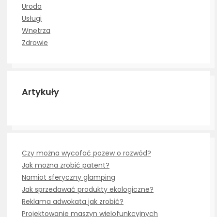
Uroda
Usługi
Wnętrza
Zdrowie
Artykuły
Czy można wycofać pozew o rozwód?
Jak można zrobić patent?
Namiot sferyczny glamping
Jak sprzedawać produkty ekologiczne?
Reklama adwokata jak zrobić?
Projektowanie maszyn wielofunkcyjnych