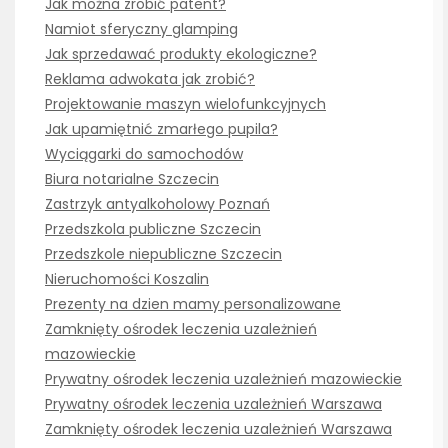
Jak można zrobić patent?
Namiot sferyczny glamping
Jak sprzedawać produkty ekologiczne?
Reklama adwokata jak zrobić?
Projektowanie maszyn wielofunkcyjnych
Jak upamiętnić zmarłego pupila?
Wyciągarki do samochodów
Biura notarialne Szczecin
Zastrzyk antyalkoholowy Poznań
Przedszkola publiczne Szczecin
Przedszkole niepubliczne Szczecin
Nieruchomości Koszalin
Prezenty na dzien mamy personalizowane
Zamknięty ośrodek leczenia uzależnień
mazowieckie
Prywatny ośrodek leczenia uzależnień mazowieckie
Prywatny ośrodek leczenia uzależnień Warszawa
Zamknięty ośrodek leczenia uzależnień Warszawa