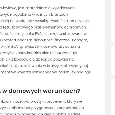
-winylowa, jest materiałem o wyjątkowych
iezwykle popularna w różnych branżach.
ością na wodę oraz wysoką trwałością, co czyni ją
sprzętu sportowego oraz elementów ochronnych.
aściwościom, pianka EVA jest często stosowana w
komfort podczas aktywności fizycznej. Ponadto,
 promieni UV sprawia, że może być używana na
rzemyśle zabawkarskim pianka EVA znajduje
h oraz klocków dla dzieci, co pozwala na
ieć o jej zastosowaniu w branży motoryzacyjnej,
elementów wnętrza samochodów, takich jak podłogi
VA w domowych warunkach?
nkach może być prostym procesem, który nie
szym krokiem jest przygotowanie odpowiednich
ć noża lub nożyczek do cięcia pianki, a także