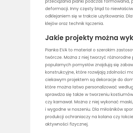
przeciążania pianki podczas formowania, 
deformacji. Inny częsty błąd to niewłaśc
odklejaniem się w trakcie użytkowania. D
klejów oraz technik łączenia.
Jakie projekty można wyk
Pianka EVA to materiał o szerokim zastoso
twórcze. Można z niej tworzyć różnorodne p
popularnych pomysłów znajdują się zabawk
konstrukcyjne, które rozwijają zdolności
ciekawym projektem są dekoracje do domu,
które można łatwo personalizować według
sprawdza się także w tworzeniu kostiumów 
czy karnawał. Można z niej wykonać maski,
i wygodne w noszeniu. Dla miłośników spo
produkcji ochraniaczy na kolana czy łokc
aktywności fizycznej.