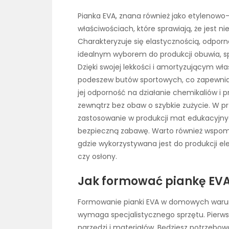
Pianka EVA, znana również jako etylenowo
właściwościach, które sprawiają, że jest n
Charakteryzuje się elastycznością, odporn
idealnym wyborem do produkcji obuwia, 
Dzięki swojej lekkości i amortyzującym wł
podeszew butów sportowych, co zapewnia 
jej odporność na działanie chemikaliów i
zewnątrz bez obaw o szybkie zużycie. W p
zastosowanie w produkcji mat edukacyjnyc
bezpieczną zabawę. Warto również wspomn
gdzie wykorzystywana jest do produkcji 
czy osłony.
Jak formować piankę E
Formowanie pianki EVA w domowych waru
wymaga specjalistycznego sprzętu. Pierw
narzędzi i materiałów. Będziesz potrzebowa