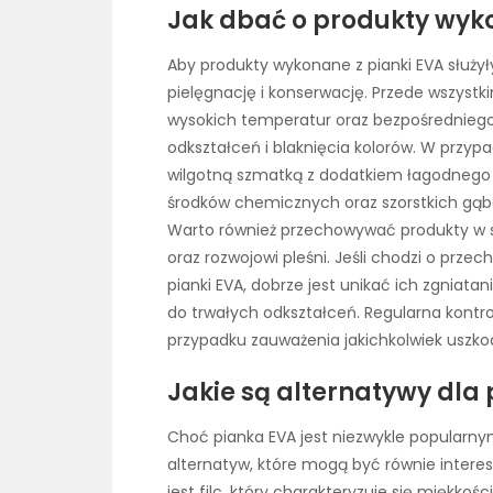
Jak dbać o produkty wyko
Aby produkty wykonane z pianki EVA służył
pielęgnację i konserwację. Przede wszystki
wysokich temperatur oraz bezpośredniego
odkształceń i blaknięcia kolorów. W przyp
wilgotną szmatką z dodatkiem łagodnego 
środków chemicznych oraz szorstkich gąbe
Warto również przechowywać produkty w s
oraz rozwojowi pleśni. Jeśli chodzi o pr
pianki EVA, dobrze jest unikać ich zgniata
do trwałych odkształceń. Regularna kontr
przypadku zauważenia jakichkolwiek uszko
Jakie są alternatywy dla 
Choć pianka EVA jest niezwykle popularnym
alternatyw, które mogą być równie intere
jest filc, który charakteryzuje się miękkoś