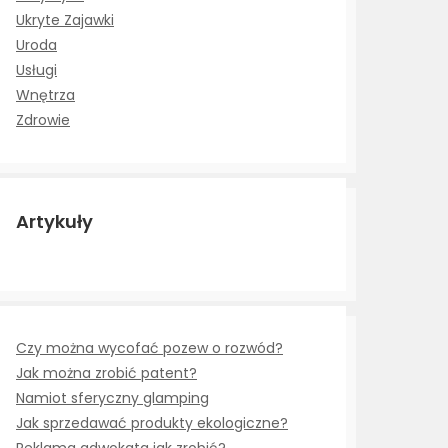
Ukryte Zajawki
Uroda
Usługi
Wnętrza
Zdrowie
Artykuły
Czy można wycofać pozew o rozwód?
Jak można zrobić patent?
Namiot sferyczny glamping
Jak sprzedawać produkty ekologiczne?