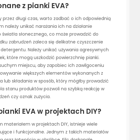
nane z pianki EVA?
y przez długi czas, warto zadbać o ich odpowiednią
m należy unikać narażania ich na działanie
 światła słonecznego, co może prowadzić do
adku zabrudzeń zaleca się delikatne czyszczenie
detergentu. Należy unikać używania agresywnych
k, które mogą uszkodzić powierzchnię pianki.
uchym miejscu, aby zapobiec ich zawilgoceniu
zechowywanie większych elementów wykonanych z
nia lub składania w sposób, który mógłby prowadzić
ola stanu produktów pozwoli na szybką reakcję w
dzeń czy oznak zużycia.
pianki EVA w projektach DIY?
 materiałem w projektach DIY, istnieje wiele
sujące i funkcjonalne. Jednym z takich materiałów
cią oraz łatwością w obróbce. Filc doskonale