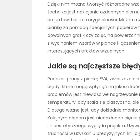
Dzięki nim można tworzyć różnorodne wzor
techniką jest naklejanie ozdobnych elemen
projektowi blasku i oryginalności. Można 
piankę za pomocą specjalnych papierów t
dowolnych grafik czy zdjęć na powierzch
z wycinaniem wzorów w piance i łączeniem
interesujących efektów wizualnych.
Jakie są najczęstsze błę
Podczas pracy z pianką EVA, zwłaszcza dl
błędy, które mogą wpłynąć na jakość koń
problemów jest niewłaściwe nagrzewanie 
temperatury, aby stała się plastyczna, ale
Dlatego ważne jest, aby dokładnie monit
Kolejnym błędem jest niedokładne cięcie 
i nieestetycznego wyglądu projektu. Uży
trudności w uzyskaniu precyzyjnych linii 