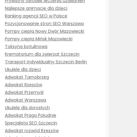
Prywatny ośrodek leczenia uzależnień
Najlepsze animacje dla dzieci
Ranking agencji SEO w Polsce
Pozycjonowanie stron SEO Warszawa
Pompy ciepła Nowy Dwór Mazowiecki
Pompy ciepła Mińsk Mazowiecki
Toksyna botulinowa
Krematorium dla zwierząt Szczecin
Transport indywidualny Szczecin Berlin
Ukulele dla dzieci
Adwokat Tarnobrzeg
Adwokat Rzeszów
Adwokat Przemyśl
Adwokat Warszawa
Ukulele dla dorosłych
Adwokat Praga Południe
Specjalista SEO Szczecin
Adwokat rozwód Rzeszów