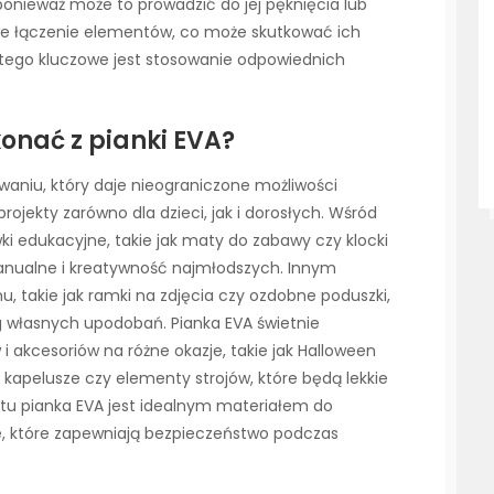
ponieważ może to prowadzić do jej pęknięcia lub
iwe łączenie elementów, co może skutkować ich
latego kluczowe jest stosowanie odpowiednich
onać z pianki EVA?
waniu, który daje nieograniczone możliwości
rojekty zarówno dla dzieci, jak i dorosłych. Wśród
i edukacyjne, takie jak maty do zabawy czy klocki
 manualne i kreatywność najmłodszych. Innym
 takie jak ramki na zdjęcia czy ozdobne poduszki,
 własnych upodobań. Pianka EVA świetnie
i akcesoriów na różne okazje, takie jak Halloween
 kapelusze czy elementy strojów, które będą lekkie
rtu pianka EVA jest idealnym materiałem do
ie, które zapewniają bezpieczeństwo podczas