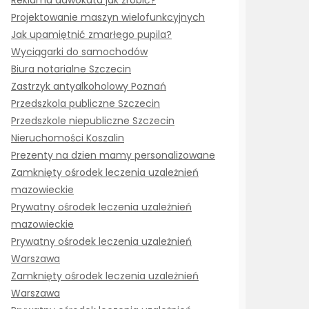
Reklama adwokata jak zrobić?
Projektowanie maszyn wielofunkcyjnych
Jak upamiętnić zmarłego pupila?
Wyciągarki do samochodów
Biura notarialne Szczecin
Zastrzyk antyalkoholowy Poznań
Przedszkola publiczne Szczecin
Przedszkole niepubliczne Szczecin
Nieruchomości Koszalin
Prezenty na dzien mamy personalizowane
Zamknięty ośrodek leczenia uzależnień
mazowieckie
Prywatny ośrodek leczenia uzależnień
mazowieckie
Prywatny ośrodek leczenia uzależnień
Warszawa
Zamknięty ośrodek leczenia uzależnień
Warszawa