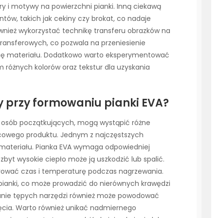
y i motywy na powierzchni pianki. Inną ciekawą
tów, takich jak cekiny czy brokat, co nadaje
również wykorzystać technikę transferu obrazków na
ransferowych, co pozwala na przeniesienie
nię materiału. Dodatkowo warto eksperymentować
 różnych kolorów oraz tekstur dla uzyskania
dy przy formowaniu pianki EVA?
a osób początkujących, mogą wystąpić różne
cowego produktu. Jednym z najczęstszych
materiału. Pianka EVA wymaga odpowiedniej
 zbyt wysokie ciepło może ją uszkodzić lub spalić.
orować czas i temperaturę podczas nagrzewania.
pianki, co może prowadzić do nierównych krawędzi
wanie tępych narzędzi również może powodować
cięcia. Warto również unikać nadmiernego