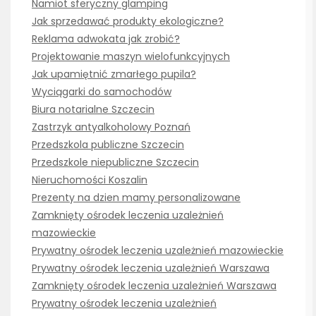
Namiot sferyczny glamping
Jak sprzedawać produkty ekologiczne?
Reklama adwokata jak zrobić?
Projektowanie maszyn wielofunkcyjnych
Jak upamiętnić zmarłego pupila?
Wyciągarki do samochodów
Biura notarialne Szczecin
Zastrzyk antyalkoholowy Poznań
Przedszkola publiczne Szczecin
Przedszkole niepubliczne Szczecin
Nieruchomości Koszalin
Prezenty na dzien mamy personalizowane
Zamknięty ośrodek leczenia uzależnień
mazowieckie
Prywatny ośrodek leczenia uzależnień mazowieckie
Prywatny ośrodek leczenia uzależnień Warszawa
Zamknięty ośrodek leczenia uzależnień Warszawa
Prywatny ośrodek leczenia uzależnień