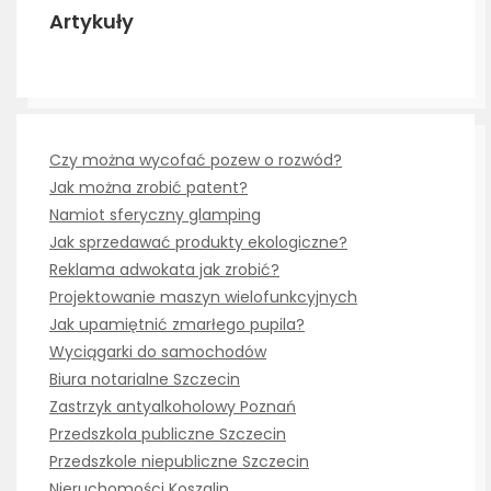
Artykuły
Czy można wycofać pozew o rozwód?
Jak można zrobić patent?
Namiot sferyczny glamping
Jak sprzedawać produkty ekologiczne?
Reklama adwokata jak zrobić?
Projektowanie maszyn wielofunkcyjnych
Jak upamiętnić zmarłego pupila?
Wyciągarki do samochodów
Biura notarialne Szczecin
Zastrzyk antyalkoholowy Poznań
Przedszkola publiczne Szczecin
Przedszkole niepubliczne Szczecin
Nieruchomości Koszalin