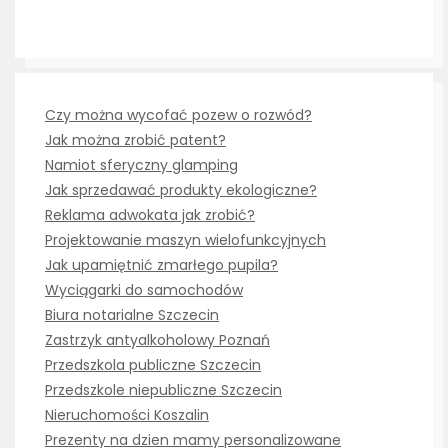
Czy można wycofać pozew o rozwód?
Jak można zrobić patent?
Namiot sferyczny glamping
Jak sprzedawać produkty ekologiczne?
Reklama adwokata jak zrobić?
Projektowanie maszyn wielofunkcyjnych
Jak upamiętnić zmarłego pupila?
Wyciągarki do samochodów
Biura notarialne Szczecin
Zastrzyk antyalkoholowy Poznań
Przedszkola publiczne Szczecin
Przedszkole niepubliczne Szczecin
Nieruchomości Koszalin
Prezenty na dzien mamy personalizowane