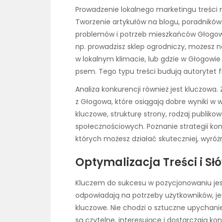
Prowadzenie lokalnego marketingu treści
Tworzenie artykułów na blogu, poradników 
problemów i potrzeb mieszkańców Głogowa,
np. prowadzisz sklep ogrodniczy, możesz nap
w lokalnym klimacie, lub gdzie w Głogowi
psem. Tego typu treści budują autorytet 
Analiza konkurencji również jest kluczowa. 
z Głogowa, które osiągają dobre wyniki w
kluczowe, strukturę strony, rodzaj publik
społecznościowych. Poznanie strategii konk
których możesz działać skuteczniej, wyróżn
Optymalizacja Treści i S
Kluczem do sukcesu w pozycjonowaniu jest
odpowiadają na potrzeby użytkowników, j
kluczowe. Nie chodzi o sztuczne upychanie 
są czytelne, interesujące i dostarczają ko