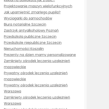
Reklama adwokata jak zrobić?
Projektowanie maszyn wielofunkcyjnych
Jak upamiętnić zmarłego pupila?
Wyciągarki do samochodów
Biura notarialne Szczecin
Zastrzyk antyalkoholowy Poznań
Przedszkola publiczne Szczecin
Przedszkole niepubliczne Szczecin
Nieruchomości Koszalin
Prezenty na dzien mamy personalizowane
Zamknięty ośrodek leczenia uzależnień
mazowieckie
Prywatny ośrodek leczenia uzależnień
mazowieckie
Prywatny ośrodek leczenia uzależnień
Warszawa
Zamknięty ośrodek leczenia uzależnień
Warszawa