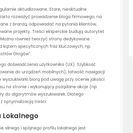
egularnie aktualizowane. Stare, nieaktualne
Warto rozważyć prowadzenie bloga firmowego, na
zane z branżą, odpowiadać na pytania klientów,
wane projekty. Treści eksperckie budują autorytet
. Można również tworzyć strony dedykowane
d kątem specyficznych fraz kluczowych, np.
kotłów Głogów”.
ego doświadczenia użytkownika (UX). Szybkość
owanie do urządzeń mobilnych), łatwość nawigacji
tóre wyszukiwarki biorą pod uwagę przy ocenie jakości
su na stronie i wykonujący pożądane akcje (np.
ały do algorytmów wyszukiwarek. Dlatego
z optymalizacją treści.
u Lokalnego
 silnego i spójnego profilu lokalnego jest