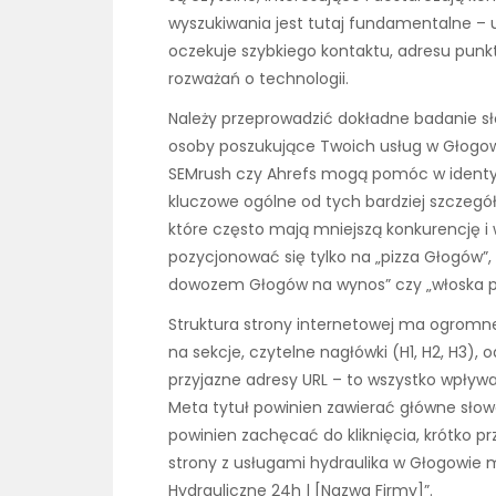
wyszukiwania jest tutaj fundamentalne –
oczekuje szybkiego kontaktu, adresu punkt
rozważań o technologii.
Należy przeprowadzić dokładne badanie sł
osoby poszukujące Twoich usług w Głogowi
SEMrush czy Ahrefs mogą pomóc w identyfik
kluczowe ogólne od tych bardziej szczegół
które często mają mniejszą konkurencję i w
pozycjonować się tylko na „pizza Głogów”, 
dowozem Głogów na wynos” czy „włoska pi
Struktura strony internetowej ma ogromne
na sekcje, czytelne nagłówki (H1, H2, H3), 
przyjazne adresy URL – to wszystko wpływa 
Meta tytuł powinien zawierać główne słow
powinien zachęcać do kliknięcia, krótko pr
strony z usługami hydraulika w Głogowie 
Hydrauliczne 24h | [Nazwa Firmy]”.