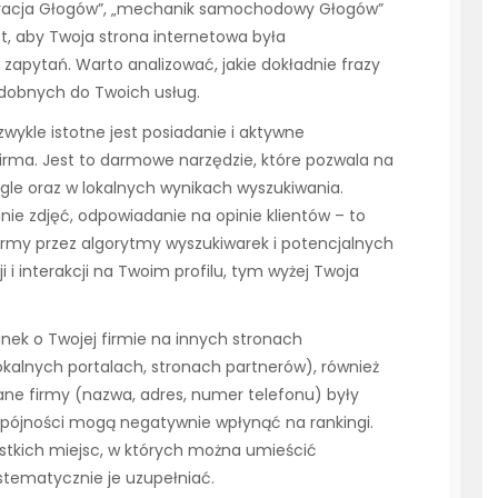
auracja Głogów”, „mechanik samochodowy Głogów”
st, aby Twoja strona internetowa była
apytań. Warto analizować, jakie dokładnie frazy
dobnych do Twoich usług.
zwykle istotne jest posiadanie i aktywne
Firma. Jest to darmowe narzędzie, które pozwala na
le oraz w lokalnych wynikach wyszukiwania.
ie zdjęć, odpowiadanie na opinie klientów – to
irmy przez algorytmy wyszukiwarek i potencjalnych
 i interakcji na Twoim profilu, tym wyżej Twoja
nek o Twojej firmie na innych stronach
kalnych portalach, stronach partnerów), również
ane firmy (nazwa, adres, numer telefonu) były
spójności mogą negatywnie wpłynąć na rankingi.
ystkich miejsc, w których można umieścić
ystematycznie je uzupełniać.