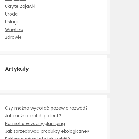
Ukryte Zajawki
Uroda
Usługi
Wnętrza
Zdrowie
Artykuły
Czy można wycofać pozew o rozwód?
Jak można zrobić patent?
Namiot sferyczny glamping
Jak sprzedawać produkty ekologiczne?