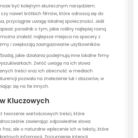
 może być kolejnym skutecznym narzędziem.
czy nawet krótkich filmów, które odnoszą się do
 przyciągnie uwagę lokalnej społeczności. Jeśli
isać poradnik o tym, jakie rośliny najlepiej rosną
e można znaleźć najlepsze miejsca na spacery z
firmy i zwiększają zaangażowanie użytkowników.
Zbadaj, jakie działania podejmują inne lokalne firmy
 wyszukiwarkach. Zwróć uwagę na ich słowa
owanych treści oraz ich obecność w mediach
urencji pozwala na znalezienie luk i obszarów, w
iając się na tle innych.
łów Kluczowych
 tworzenie wartościowych treści, które
ednocześnie zawierając odpowiednie słowa
fraz, ale o naturalne wplecenie ich w teksty, które
nkretnych informacji. Zrozumienie intencji