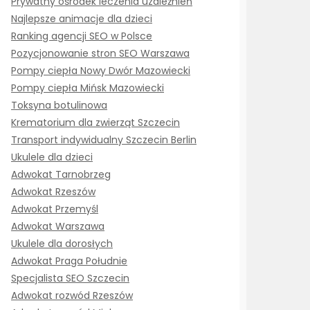
Prywatny ośrodek leczenia uzależnień
Najlepsze animacje dla dzieci
Ranking agencji SEO w Polsce
Pozycjonowanie stron SEO Warszawa
Pompy ciepła Nowy Dwór Mazowiecki
Pompy ciepła Mińsk Mazowiecki
Toksyna botulinowa
Krematorium dla zwierząt Szczecin
Transport indywidualny Szczecin Berlin
Ukulele dla dzieci
Adwokat Tarnobrzeg
Adwokat Rzeszów
Adwokat Przemyśl
Adwokat Warszawa
Ukulele dla dorosłych
Adwokat Praga Południe
Specjalista SEO Szczecin
Adwokat rozwód Rzeszów