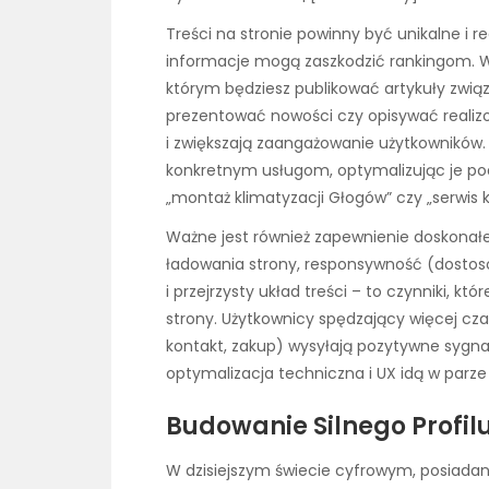
Treści na stronie powinny być unikalne i r
informacje mogą zaszkodzić rankingom. 
którym będziesz publikować artykuły zwią
prezentować nowości czy opisywać realizo
i zwiększają zaangażowanie użytkowników
konkretnym usługom, optymalizując je po
„montaż klimatyzacji Głogów” czy „serwis 
Ważne jest również zapewnienie doskonał
ładowania strony, responsywność (dostos
i przejrzysty układ treści – to czynniki, k
strony. Użytkownicy spędzający więcej cza
kontakt, zakup) wysyłają pozytywne sygn
optymalizacja techniczna i UX idą w parze 
Budowanie Silnego Profil
W dzisiejszym świecie cyfrowym, posiadanie