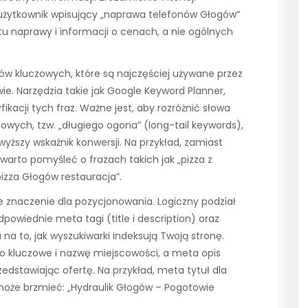
 użytkownik wpisujący „naprawa telefonów Głogów”
u naprawy i informacji o cenach, a nie ogólnych
ów kluczowych, które są najczęściej używane przez
e. Narzędzia takie jak Google Keyword Planner,
acji tych fraz. Ważne jest, aby rozróżnić słowa
owych, tzw. „długiego ogona” (long-tail keywords),
yższy wskaźnik konwersji. Na przykład, zamiast
warto pomyśleć o frazach takich jak „pizza z
zza Głogów restauracja”.
 znaczenie dla pozycjonowania. Logiczny podział
odpowiednie meta tagi (title i description) oraz
na to, jak wyszukiwarki indeksują Twoją stronę.
o kluczowe i nazwę miejscowości, a meta opis
zedstawiając ofertę. Na przykład, meta tytuł dla
może brzmieć: „Hydraulik Głogów – Pogotowie