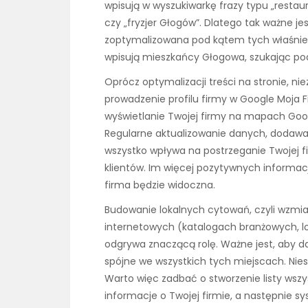
wpisują w wyszukiwarkę frazy typu „rest
czy „fryzjer Głogów”. Dlatego tak ważne je
zoptymalizowana pod kątem tych właśnie z
wpisują mieszkańcy Głogowa, szukając po
Oprócz optymalizacji treści na stronie, nie
prowadzenie profilu firmy w Google Moja 
wyświetlanie Twojej firmy na mapach Goog
Regularne aktualizowanie danych, dodawan
wszystko wpływa na postrzeganie Twojej f
klientów. Im więcej pozytywnych informacji
firma będzie widoczna.
Budowanie lokalnych cytowań, czyli wzmia
internetowych (katalogach branżowych, lo
odgrywa znaczącą rolę. Ważne jest, aby d
spójne we wszystkich tych miejscach. Nie
Warto więc zadbać o stworzenie listy wsz
informacje o Twojej firmie, a następnie s