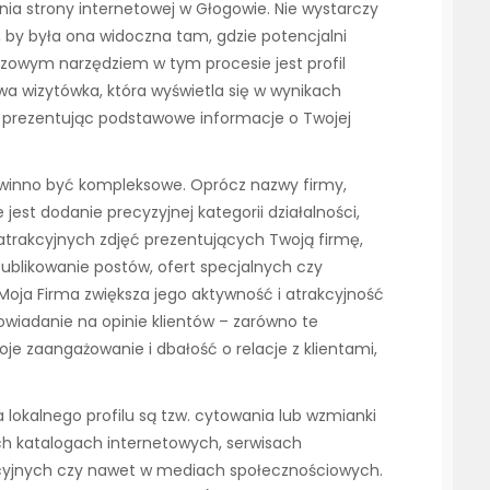
 strony internetowej w Głogowie. Nie wystarczy
, by była ona widoczna tam, gdzie potencjalni
uczowym narzędziem w tym procesie jest profil
wa wizytówka, która wyświetla się w wynikach
 prezentując podstawowe informacje o Twojej
owinno być kompleksowe. Oprócz nazwy firmy,
jest dodanie precyzyjnej kategorii działalności,
 atrakcyjnych zdjęć prezentujących Twoją firmę,
ublikowanie postów, ofert specjalnych czy
Moja Firma zwiększa jego aktywność i atrakcyjność
owiadanie na opinie klientów – zarówno te
je zaangażowanie i dbałość o relacje z klientami,
okalnego profilu są tzw. cytowania lub wzmianki
żnych katalogach internetowych, serwisach
acyjnych czy nawet w mediach społecznościowych.