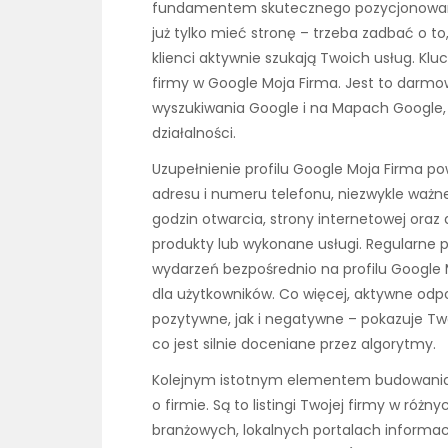
fundamentem skutecznego pozycjonowania
już tylko mieć stronę – trzeba zadbać o to
klienci aktywnie szukają Twoich usług. Kl
firmy w Google Moja Firma. Jest to darmo
wyszukiwania Google i na Mapach Google,
działalności.
Uzupełnienie profilu Google Moja Firma p
adresu i numeru telefonu, niezwykle ważne 
godzin otwarcia, strony internetowej oraz
produkty lub wykonane usługi. Regularne p
wydarzeń bezpośrednio na profilu Google 
dla użytkowników. Co więcej, aktywne odp
pozytywne, jak i negatywne – pokazuje Two
co jest silnie doceniane przez algorytmy.
Kolejnym istotnym elementem budowania l
o firmie. Są to listingi Twojej firmy w ró
branżowych, lokalnych portalach inform