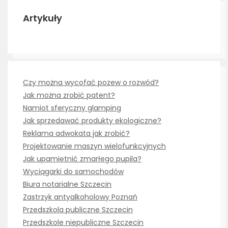
Artykuły
Czy można wycofać pozew o rozwód?
Jak można zrobić patent?
Namiot sferyczny glamping
Jak sprzedawać produkty ekologiczne?
Reklama adwokata jak zrobić?
Projektowanie maszyn wielofunkcyjnych
Jak upamiętnić zmarłego pupila?
Wyciągarki do samochodów
Biura notarialne Szczecin
Zastrzyk antyalkoholowy Poznań
Przedszkola publiczne Szczecin
Przedszkole niepubliczne Szczecin