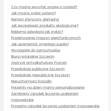
Czy można wycofać pozew o rozwód?
Jak można zrobić patent?
Namiot sferyczny glamping
Jak sprzedawać produkty ekologiczne?
Reklama adwokata jak zrobić?
Projektowanie maszyn wielofunkcyjnych
Jak upamiętnić zmarłego pupila?
Wyciągarki do samochodów
Biura notarialne Szczecin
Zastrzyk antyalkoholowy Poznań
Przedszkola publiczne Szczecin
Przedszkole niepubliczne Szczecin
Nieruchomości Koszalin
Prezenty na dzien mamy personalizowane
Zamknięty ośrodek leczenia uzależnień
mazowieckie
Prywatny ośrodek leczenia uzależnień mazowieckie