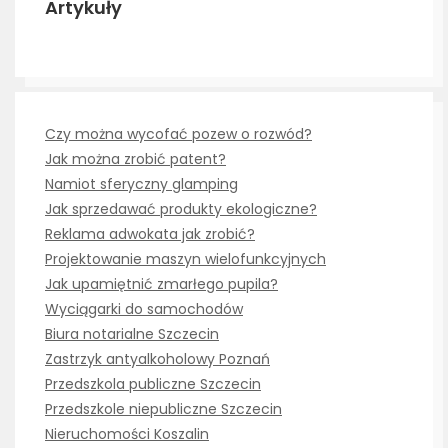
Artykuły
Czy można wycofać pozew o rozwód?
Jak można zrobić patent?
Namiot sferyczny glamping
Jak sprzedawać produkty ekologiczne?
Reklama adwokata jak zrobić?
Projektowanie maszyn wielofunkcyjnych
Jak upamiętnić zmarłego pupila?
Wyciągarki do samochodów
Biura notarialne Szczecin
Zastrzyk antyalkoholowy Poznań
Przedszkola publiczne Szczecin
Przedszkole niepubliczne Szczecin
Nieruchomości Koszalin