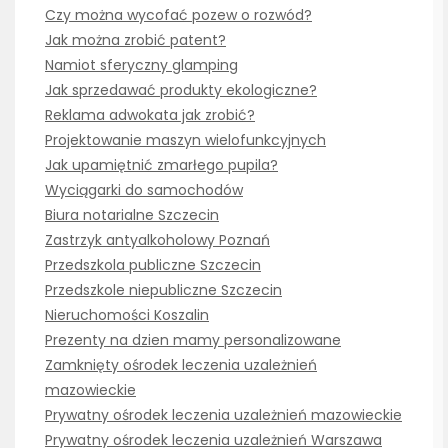
Czy można wycofać pozew o rozwód?
Jak można zrobić patent?
Namiot sferyczny glamping
Jak sprzedawać produkty ekologiczne?
Reklama adwokata jak zrobić?
Projektowanie maszyn wielofunkcyjnych
Jak upamiętnić zmarłego pupila?
Wyciągarki do samochodów
Biura notarialne Szczecin
Zastrzyk antyalkoholowy Poznań
Przedszkola publiczne Szczecin
Przedszkole niepubliczne Szczecin
Nieruchomości Koszalin
Prezenty na dzien mamy personalizowane
Zamknięty ośrodek leczenia uzależnień
mazowieckie
Prywatny ośrodek leczenia uzależnień mazowieckie
Prywatny ośrodek leczenia uzależnień Warszawa