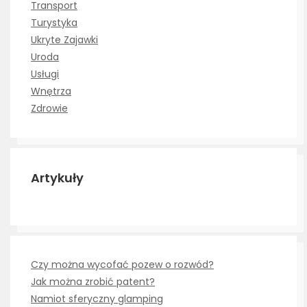
Transport
Turystyka
Ukryte Zajawki
Uroda
Usługi
Wnętrza
Zdrowie
Artykuły
Czy można wycofać pozew o rozwód?
Jak można zrobić patent?
Namiot sferyczny glamping