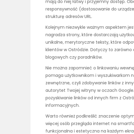
mają do niej łatwy i przyjemny dostęp. Ob
responsywność (dostosowanie do urządzeń
strukturę adresów URL.
Kolejnym niezwykle ważnym aspektem jest
nagradza strony, które dostarczają użytk
unikalne, merytoryczne teksty, które odp
klientów w Ostródzie. Dotyczy to zarówno o
blogowych czy poradników.
Nie można zapomnieć o linkowaniu wewnę
pomaga użytkownikom i wyszukiwarkom naw
zewnętrzne, czyli zdobywanie linków z inn
autorytet Twojej witryny w oczach Google.
pozyskiwanie linków od innych firm z Ostród
informacyjnych.
Warto również podkreślić znaczenie optym
więcej osób przegląda internet na smartfo
funkcjonalna i estetyczna na każdym ekra