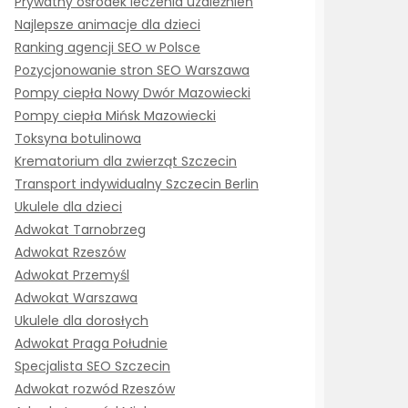
Prywatny ośrodek leczenia uzależnień
Najlepsze animacje dla dzieci
Ranking agencji SEO w Polsce
Pozycjonowanie stron SEO Warszawa
Pompy ciepła Nowy Dwór Mazowiecki
Pompy ciepła Mińsk Mazowiecki
Toksyna botulinowa
Krematorium dla zwierząt Szczecin
Transport indywidualny Szczecin Berlin
Ukulele dla dzieci
Adwokat Tarnobrzeg
Adwokat Rzeszów
Adwokat Przemyśl
Adwokat Warszawa
Ukulele dla dorosłych
Adwokat Praga Południe
Specjalista SEO Szczecin
Adwokat rozwód Rzeszów