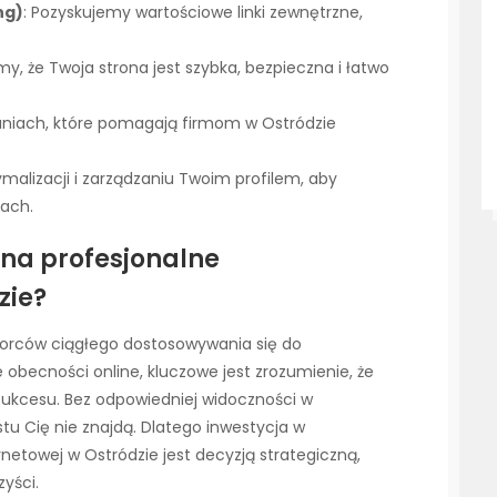
ng)
: Pozyskujemy wartościowe linki zewnętrzne,
.
y, że Twoja strona jest szybka, bezpieczna i łatwo
ałaniach, które pomagają firmom w Ostródzie
alizacji i zarządzaniu Twoim profilem, aby
kach.
 na profesjonalne
zie?
orców ciągłego dostosowywania się do
obecności online, kluczowe jest zrozumienie, że
sukcesu. Bez odpowiedniej widoczności w
stu Cię nie znajdą. Dlatego inwestycja w
netowej w Ostródzie jest decyzją strategiczną,
yści.