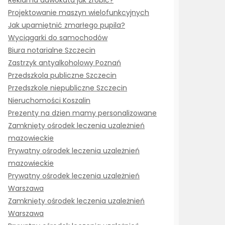
Reklama adwokata jak zrobić?
Projektowanie maszyn wielofunkcyjnych
Jak upamiętnić zmarłego pupila?
Wyciągarki do samochodów
Biura notarialne Szczecin
Zastrzyk antyalkoholowy Poznań
Przedszkola publiczne Szczecin
Przedszkole niepubliczne Szczecin
Nieruchomości Koszalin
Prezenty na dzien mamy personalizowane
Zamknięty ośrodek leczenia uzależnień
mazowieckie
Prywatny ośrodek leczenia uzależnień
mazowieckie
Prywatny ośrodek leczenia uzależnień
Warszawa
Zamknięty ośrodek leczenia uzależnień
Warszawa