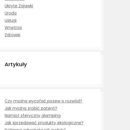
Ukryte Zajawki
Uroda
Usługi
Wnętrza
Zdrowie
Artykuły
Czy można wycofać pozew o rozwód?
Jak można zrobić patent?
Namiot sferyczny glamping
Jak sprzedawać produkty ekologiczne?