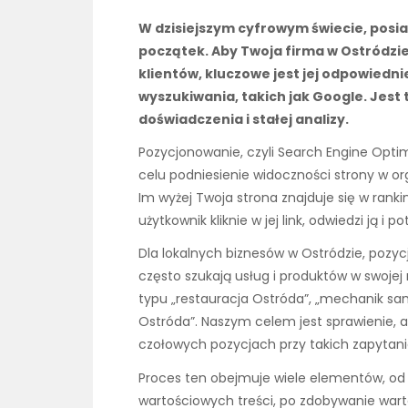
W dzisiejszym cyfrowym świecie, posia
początek. Aby Twoja firma w Ostródzi
klientów, kluczowe jest jej odpowied
wyszukiwania, takich jak Google. Jest
doświadczenia i stałej analizy.
Pozycjonowanie, czyli Search Engine Opti
celu podniesienie widoczności strony w o
Im wyżej Twoja strona znajduje się w ran
użytkownik kliknie w jej link, odwiedzi ją i
Dla lokalnych biznesów w Ostródzie, pozy
często szukają usług i produktów w swojej n
typu „restauracja Ostróda”, „mechanik sa
Ostróda”. Naszym celem jest sprawienie, a
czołowych pozycjach przy takich zapytani
Proces ten obejmuje wiele elementów, od o
wartościowych treści, po zdobywanie wart