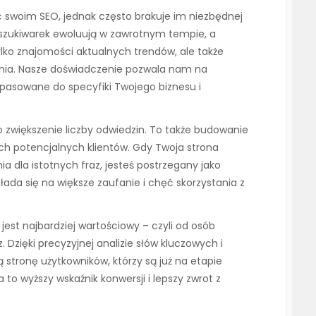
ć swoim SEO, jednak często brakuje im niezbędnej
yszukiwarek ewoluują w zawrotnym tempie, a
ko znajomości aktualnych trendów, ale także
nia. Nasze doświadczenie pozwala nam na
dopasowane do specyfiki Twojego biznesu i
o zwiększenie liczby odwiedzin. To także budowanie
ch potencjalnych klientów. Gdy Twoja strona
a dla istotnych fraz, jesteś postrzegany jako
ekłada się na większe zaufanie i chęć skorzystania z
jest najbardziej wartościowy – czyli od osób
 Dzięki precyzyjnej analizie słów kluczowych i
 stronę użytkowników, którzy są już na etapie
o wyższy wskaźnik konwersji i lepszy zwrot z