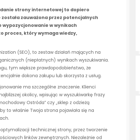
danie strony internetowej to dopiero
e została zauważona przez potencjalnych
nie wypozycjonowanie w wynikach
 to proces, który wymaga wiedzy,
mization (SEO), to zestaw działań mających na
rganicznych (niepłatnych) wynikach wyszukiwania.
kingu, tym większe prawdopodobieństwo, że
 potencjalnie dokona zakupu lub skorzysta z usług.
cjonowanie ma szczególne znaczenie. Klienci
ajbliższej okolicy, wpisując w wyszukiwarkę frazy
mochodowy Ostróda” czy „sklep z odzieżą
by to właśnie Twoja strona pojawiała się na
ach.
ptymalizacji technicznej strony, przez tworzenie
ościowych linków zewnętrznych. Niezależnie od