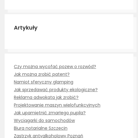
Artykuły
Czy można wycofać pozew o rozwód?
Jak można zrobić patent?
Namiot sferyczny glamping
Jak sprzedawać produkty ekologiczne?
Reklama adwokata jak zrobić?
Projektowanie maszyn wielofunkcyjnych
Jak upamiętnić zmarłego pupila?
Wyciągarki do samochodów
Biura notarialne Szczecin
Zastrzyk antyalkoholowy Poznań