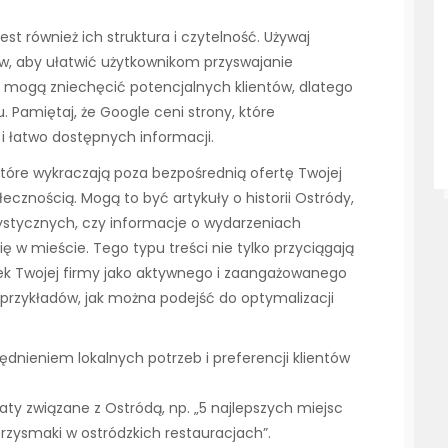
t również ich struktura i czytelność. Używaj
w, aby ułatwić użytkownikom przyswajanie
u mogą zniechęcić potencjalnych klientów, dlatego
 Pamiętaj, że Google ceni strony, które
 łatwo dostępnych informacji.
które wykraczają poza bezpośrednią ofertę Twojej
ołecznością. Mogą to być artykuły o historii Ostródy,
rystycznych, czy informacje o wydarzeniach
ę w mieście. Tego typu treści nie tylko przyciągają
nek Twojej firmy jako aktywnego i zaangażowanego
ka przykładów, jak można podejść do optymalizacji
ędnieniem lokalnych potrzeb i preferencji klientów
ty związane z Ostródą, np. „5 najlepszych miejsc
rzysmaki w ostródzkich restauracjach”.