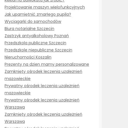
Reklama adwokata jak zrobić?
Projektowanie maszyn wielofunkcyjnych
Jak upamiętnić zmarłego pupila?
Wyciągarki do samochodów
Biura notarialne Szczecin
Zastrzyk antyalkoholowy Poznań
Przedszkola publiczne Szczecin
Przedszkole niepubliczne Szczecin
Nieruchomości Koszalin
Prezenty na dzien mamy personalizowane
Zamknięty ośrodek leczenia uzależnień
mazowieckie
Prywatny ośrodek leczenia uzależnień
mazowieckie
Prywatny ośrodek leczenia uzależnień
Warszawa
Zamknięty ośrodek leczenia uzależnień
Warszawa