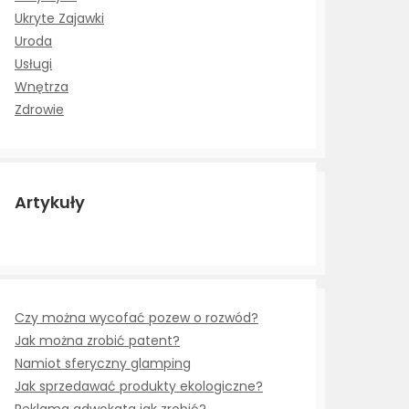
Ukryte Zajawki
Uroda
Usługi
Wnętrza
Zdrowie
Artykuły
Czy można wycofać pozew o rozwód?
Jak można zrobić patent?
Namiot sferyczny glamping
Jak sprzedawać produkty ekologiczne?