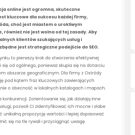
cja online jest ogromna, skuteczne
st kluczowe dla sukcesu każdej firmy,
tróda, choć jest miastem o urokliwym
 również nie jest wolna od tej zasady. Aby
alnych klientów szukających usług i
zbędne jest strategiczne podejście do SEO.
rynku to pierwszy krok do stworzenia efektywnej
i się od ogólnego, ponieważ skupia się na dotarciu
ym obszarze geograficznym. Dla firmy z Ostródy
ję pod kątem fraz kluczowych zawierających
banie o obecność w lokalnych katalogach i mapach.
onkurencji. Zorientowanie się, jak działają inne
sługi, pozwoli Ci zidentyfikować ich mocne i słabe
ć unikalną propozycję wartości i lepiej dopasować
nić się na tle rywali i przyciągnąć uwagę