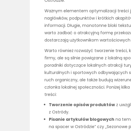
Ostródzie.
Ważnym elementem optymalizacji treści jes
nagłówków, podpunktów i krótkich akapitó
informacji. Długie, monotonne bloki tekst
warto zadbać o atrakcyjną formę przekazu.
dostarczają użytkownikom wartościowych i
Warto również rozważyć tworzenie treści, 
firmy, ale są silnie powiązane z lokalną sp
poradniki dotyczące lokalnych atrakcji tu
kulturalnych i sportowych odbywających si
ruch organiczny, ale także budują wizeru
członka lokalnej społeczności. Poniżej kil
treści:
Tworzenie opisów produktów
z uwzgl
z Ostródy.
Pisanie artykułów blogowych
na tema
na spacer w Ostródzie” czy „Sezonowe p