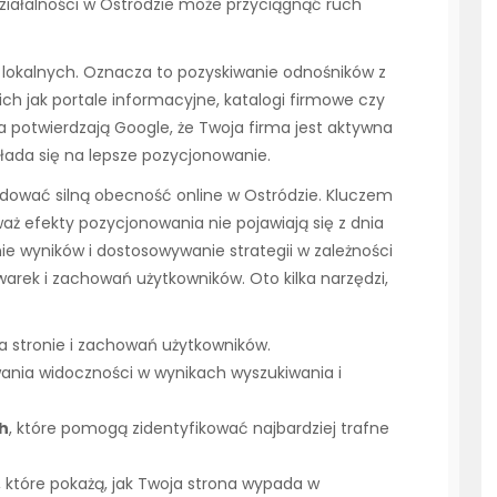
 działalności w Ostródzie może przyciągnąć ruch
 lokalnych. Oznacza to pozyskiwanie odnośników z
ich jak portale informacyjne, katalogi firmowe czy
nia potwierdzają Google, że Twoja firma jest aktywna
kłada się na lepsze pozycjonowanie.
dować silną obecność online w Ostródzie. Kluczem
waż efekty pozycjonowania nie pojawiają się z dnia
nie wyników i dostosowywanie strategii w zależności
arek i zachowań użytkowników. Oto kilka narzędzi,
a stronie i zachowań użytkowników.
nia widoczności w wynikach wyszukiwania i
h
, które pomogą zidentyfikować najbardziej trafne
, które pokażą, jak Twoja strona wypada w