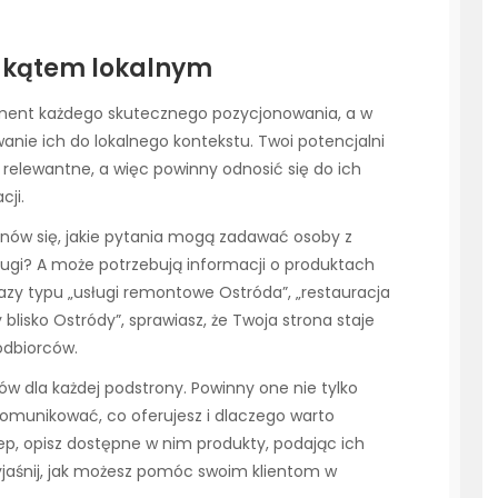
d kątem lokalnym
ament każdego skutecznego pozycjonowania, a w
nie ich do lokalnego kontekstu. Twoi potencjalni
ch relewantne, a więc powinny odnosić się do ich
cji.
tanów się, jakie pytania mogą zadawać osoby z
sługi? A może potrzebują informacji o produktach
azy typu „usługi remontowe Ostróda”, „restauracja
blisko Ostródy”, sprawiasz, że Twoja strona staje
odbiorców.
ów dla każdej podstrony. Powinny one nie tylko
komunikować, co oferujesz i dlaczego warto
lep, opisz dostępne w nim produkty, podając ich
 wyjaśnij, jak możesz pomóc swoim klientom w