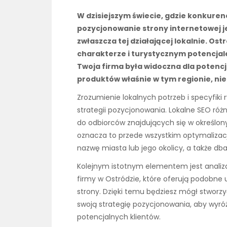
W dzisiejszym świecie, gdzie konkuren
pozycjonowanie strony internetowej je
zwłaszcza tej działającej lokalnie. Os
charakterze i turystycznym potencjale,
Twoja firma była widoczna dla potencj
produktów właśnie w tym regionie, nie
Zrozumienie lokalnych potrzeb i specyfiki 
strategii pozycjonowania. Lokalne SEO różn
do odbiorców znajdujących się w określon
oznacza to przede wszystkim optymalizac
nazwę miasta lub jego okolicy, a także d
Kolejnym istotnym elementem jest analiza k
firmy w Ostródzie, które oferują podobne u
strony. Dzięki temu będziesz mógł stworzy
swoją strategię pozycjonowania, aby wyróż
potencjalnych klientów.