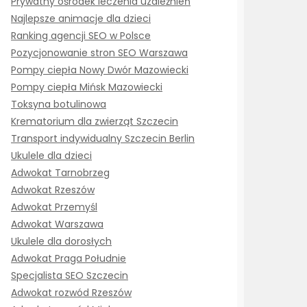
Prywatny ośrodek leczenia uzależnień
Najlepsze animacje dla dzieci
Ranking agencji SEO w Polsce
Pozycjonowanie stron SEO Warszawa
Pompy ciepła Nowy Dwór Mazowiecki
Pompy ciepła Mińsk Mazowiecki
Toksyna botulinowa
Krematorium dla zwierząt Szczecin
Transport indywidualny Szczecin Berlin
Ukulele dla dzieci
Adwokat Tarnobrzeg
Adwokat Rzeszów
Adwokat Przemyśl
Adwokat Warszawa
Ukulele dla dorosłych
Adwokat Praga Południe
Specjalista SEO Szczecin
Adwokat rozwód Rzeszów