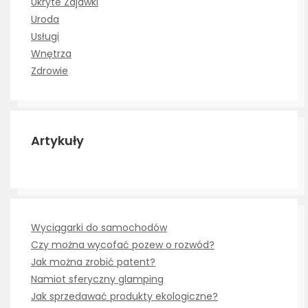
Ukryte Zajawki
Uroda
Usługi
Wnętrza
Zdrowie
Artykuły
Wyciągarki do samochodów
Czy można wycofać pozew o rozwód?
Jak można zrobić patent?
Namiot sferyczny glamping
Jak sprzedawać produkty ekologiczne?