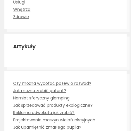
Usługi
Wnętrza
Zdrowie
Artykuły
Czy można wycofać pozew o rozwód?
Jak można zrobić patent?
Namiot sferyczny glamping
Jak sprzedawać produkty ekologiczne?
Reklama adwokata jak zrobić?
Projektowanie maszyn wielofunkcyjnych
Jak upamiętnić zmarłego pupila?