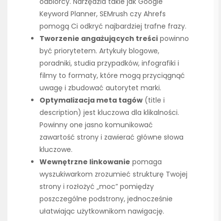
odbiorcy. Narzędzia takie jak Google
Keyword Planner, SEMrush czy Ahrefs
pomogą Ci odkryć najbardziej trafne frazy.
Tworzenie angażujących treści
powinno
być priorytetem. Artykuły blogowe,
poradniki, studia przypadków, infografiki i
filmy to formaty, które mogą przyciągnąć
uwagę i zbudować autorytet marki.
Optymalizacja meta tagów
(title i
description) jest kluczowa dla klikalności.
Powinny one jasno komunikować
zawartość strony i zawierać główne słowa
kluczowe.
Wewnętrzne linkowanie
pomaga
wyszukiwarkom zrozumieć strukturę Twojej
strony i rozłożyć „moc” pomiędzy
poszczególne podstrony, jednocześnie
ułatwiając użytkownikom nawigację.