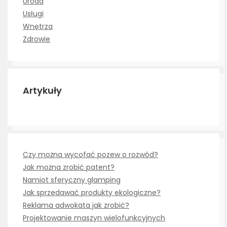
Uroda
Usługi
Wnętrza
Zdrowie
Artykuły
Czy można wycofać pozew o rozwód?
Jak można zrobić patent?
Namiot sferyczny glamping
Jak sprzedawać produkty ekologiczne?
Reklama adwokata jak zrobić?
Projektowanie maszyn wielofunkcyjnych