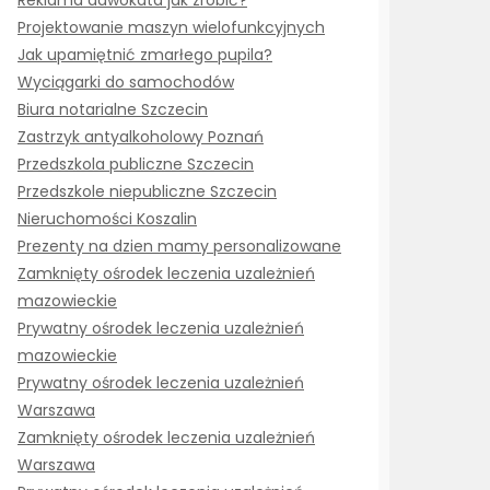
Reklama adwokata jak zrobić?
Projektowanie maszyn wielofunkcyjnych
Jak upamiętnić zmarłego pupila?
Wyciągarki do samochodów
Biura notarialne Szczecin
Zastrzyk antyalkoholowy Poznań
Przedszkola publiczne Szczecin
Przedszkole niepubliczne Szczecin
Nieruchomości Koszalin
Prezenty na dzien mamy personalizowane
Zamknięty ośrodek leczenia uzależnień
mazowieckie
Prywatny ośrodek leczenia uzależnień
mazowieckie
Prywatny ośrodek leczenia uzależnień
Warszawa
Zamknięty ośrodek leczenia uzależnień
Warszawa