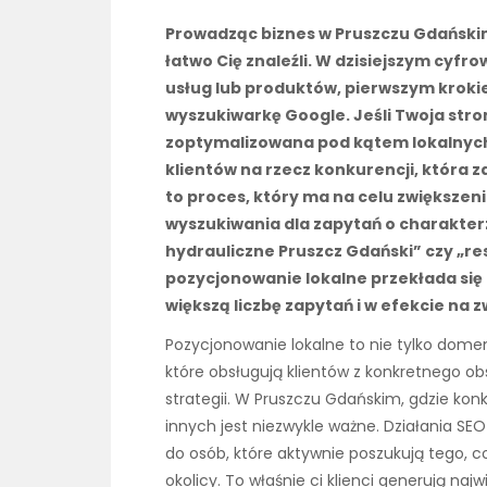
Prowadząc biznes w Pruszczu Gdańskim,
łatwo Cię znaleźli. W dzisiejszym cyfro
usług lub produktów, pierwszym kroki
wyszukiwarkę Google. Jeśli Twoja stro
zoptymalizowana pod kątem lokalnych
klientów na rzecz konkurencji, która 
to proces, który ma na celu zwiększen
wyszukiwania dla zapytań o charakterz
hydrauliczne Pruszcz Gdański” czy „re
pozycjonowanie lokalne przekłada się 
większą liczbę zapytań i w efekcie na 
Pozycjonowanie lokalne to nie tylko domen
które obsługują klientów z konkretnego obs
strategii. W Pruszczu Gdańskim, gdzie kon
innych jest niezwykle ważne. Działania SE
do osób, które aktywnie poszukują tego, co o
okolicy. To właśnie ci klienci generują naj