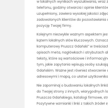
w lokalnych wynikach wyszukiwania, wraz 
telefonu, godziny otwarcia i opinie klientów.
uzupełniony, zawiera wysokiej jakości zdjęc
zadowolonych klientów do pozostawiania 
pozycję Twojej firmy.
Kolejnym niezwykle ważnym aspektem jest
kątem lokalnych słów kluczowych. Oznacza 
komputerowy Pruszcz Gdański” w treściach 
opisach meta, nagłówkach i atrybutach alt
teksty, które są wartościowe i informacyj
tym, jakie zapytania wpisują osoby szuka
Gdańskim. Ważne jest również stworzenie
adresowymi i mapą, co ułatwi użytkowniko
Nie zapominaj o budowaniu lokalnych lin
do Twojej strony z innych, wiarygodnych lo
Pruszcza Gdańskiego, katalogi firmowe, st
Pozytywne wzmianki i linki z takich źródeł