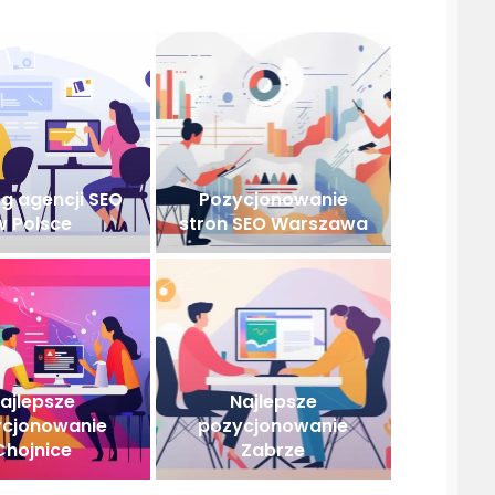
g agencji SEO
Pozycjonowanie
w Polsce
stron SEO Warszawa
ajlepsze
Najlepsze
cjonowanie
pozycjonowanie
Chojnice
Zabrze