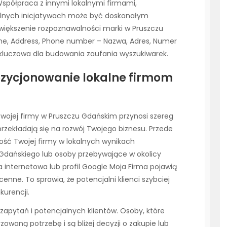
Współpraca z innymi lokalnymi firmami,
alnych inicjatywach może być doskonałym
większenie rozpoznawalności marki w Pruszczu
me, Address, Phone number – Nazwa, Adres, Numer
 kluczowa dla budowania zaufania wyszukiwarek.
pozycjonowanie lokalne firmom
Twojej firmy w Pruszczu Gdańskim przynosi szereg
rzekładają się na rozwój Twojego biznesu. Przede
ość Twojej firmy w lokalnych wynikach
Gdańskiego lub osoby przebywające w okolicy
na internetowa lub profil Google Moja Firma pojawią
cenne. To sprawia, że potencjalni klienci szybciej
kurencji.
y zapytań i potencjalnych klientów. Osoby, które
zowaną potrzebę i są bliżej decyzji o zakupie lub