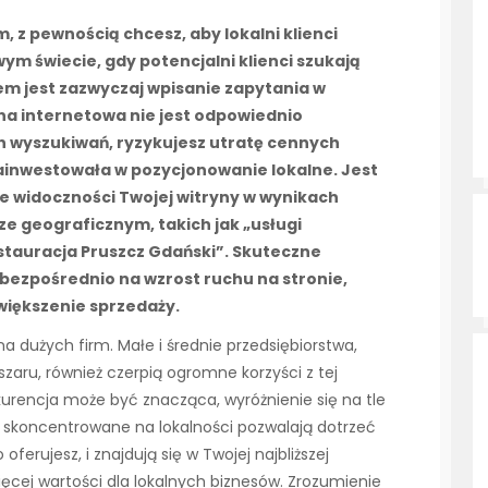
 z pewnością chcesz, aby lokalni klienci
wym świecie, gdy potencjalni klienci szukają
em jest zazwyczaj wpisanie zapytania w
na internetowa nie jest odpowiednio
 wyszukiwań, ryzykujesz utratę cennych
zainwestowała w pozycjonowanie lokalne. Jest
ie widoczności Twojej witryny w wynikach
e geograficznym, takich jak „usługi
stauracja Pruszcz Gdański”. Skuteczne
bezpośrednio na wzrost ruchu na stronie,
zwiększenie sprzedaży.
a dużych firm. Małe i średnie przedsiębiorstwa,
zaru, również czerpią ogromne korzyści z tej
kurencja może być znacząca, wyróżnienie się na tle
O skoncentrowane na lokalności pozwalają dotrzeć
ferujesz, i znajdują się w Twojej najbliższej
więcej wartości dla lokalnych biznesów. Zrozumienie