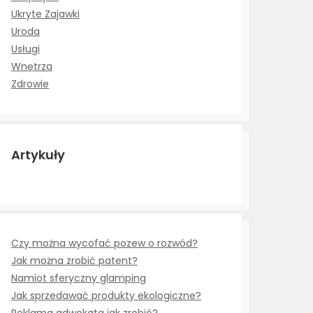
Ukryte Zajawki
Uroda
Usługi
Wnętrza
Zdrowie
Artykuły
Czy można wycofać pozew o rozwód?
Jak można zrobić patent?
Namiot sferyczny glamping
Jak sprzedawać produkty ekologiczne?