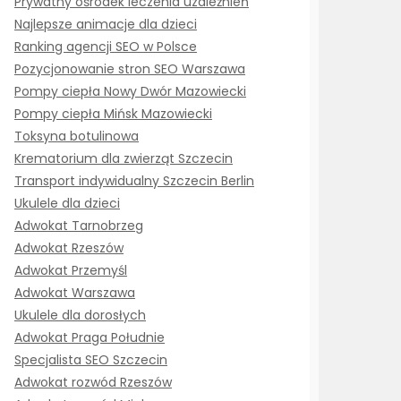
Prywatny ośrodek leczenia uzależnień
Najlepsze animacje dla dzieci
Ranking agencji SEO w Polsce
Pozycjonowanie stron SEO Warszawa
Pompy ciepła Nowy Dwór Mazowiecki
Pompy ciepła Mińsk Mazowiecki
Toksyna botulinowa
Krematorium dla zwierząt Szczecin
Transport indywidualny Szczecin Berlin
Ukulele dla dzieci
Adwokat Tarnobrzeg
Adwokat Rzeszów
Adwokat Przemyśl
Adwokat Warszawa
Ukulele dla dorosłych
Adwokat Praga Południe
Specjalista SEO Szczecin
Adwokat rozwód Rzeszów