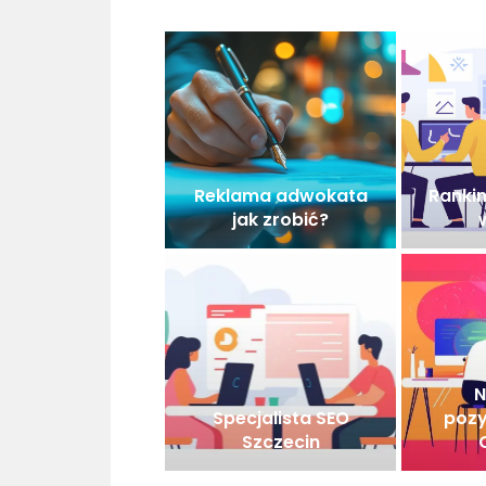
Reklama adwokata
Rankin
jak zrobić?
N
Specjalista SEO
pozy
Szczecin