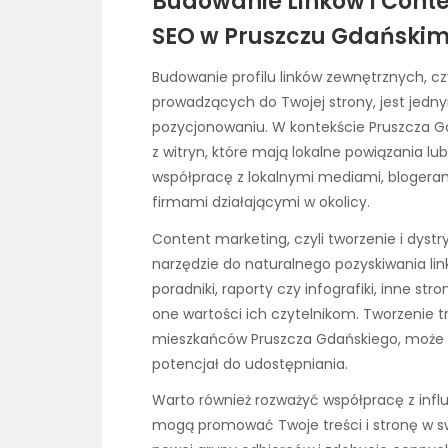
Budowanie Linków i Conte
SEO w Pruszczu Gdański
Budowanie profilu linków zewnętrznych, c
prowadzących do Twojej strony, jest jedn
pozycjonowaniu. W kontekście Pruszcza Gd
z witryn, które mają lokalne powiązania l
współpracę z lokalnymi mediami, blogera
firmami działającymi w okolicy.
Content marketing, czyli tworzenie i dyst
narzędzie do naturalnego pozyskiwania link
poradniki, raporty czy infografiki, inne str
one wartości ich czytelnikom. Tworzenie
mieszkańców Pruszcza Gdańskiego, może 
potencjał do udostępniania.
Warto również rozważyć współpracę z infl
mogą promować Twoje treści i stronę w sw