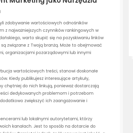
nt Marketing jako Narzędzia
m
zyli zdobywanie wartościowych odnośników
ym z najważniejszych czynników rankingowych w
ańskiego, warto skupić się na pozyskiwaniu linków
ub są związane z Twoją branżą. Może to obejmować
mi, organizacjami pozarządowymi lub innymi
rybucja wartościowych treści, stanowi doskonałe
ów. Kiedy publikujesz interesujące artykuły,
ony chętniej do nich linkują, ponieważ dostarczają
 treści dedykowanych problemom i potrzebom
dodatkowo zwiększyć ich zaangażowanie i
uencerami lub lokalnymi autorytetami, którzy
oich kanałach. Jest to sposób na dotarcie do