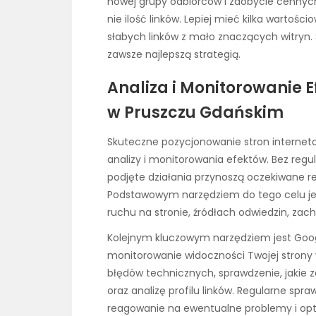
nowej grupy odbiorców i zdobycie cennych 
nie ilość linków. Lepiej mieć kilka wartoś
słabych linków z mało znaczących witryn. S
zawsze najlepszą strategią.
Analiza i Monitorowanie 
w Pruszczu Gdańskim
Skuteczne pozycjonowanie stron interne
analizy i monitorowania efektów. Bez regu
podjęte działania przynoszą oczekiwane re
Podstawowym narzędziem do tego celu jest
ruchu na stronie, źródłach odwiedzin, zac
Kolejnym kluczowym narzędziem jest Goog
monitorowanie widoczności Twojej strony 
błędów technicznych, sprawdzenie, jakie z
oraz analizę profilu linków. Regularne sp
reagowanie na ewentualne problemy i opty