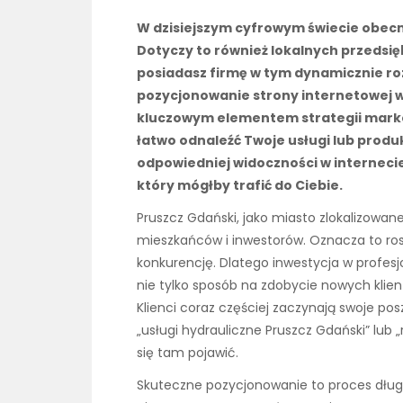
W dzisiejszym cyfrowym świecie obecno
Dotyczy to również lokalnych przedsię
posiadasz firmę w tym dynamicznie ro
pozycjonowanie strony internetowej w 
kluczowym elementem strategii marke
łatwo odnaleźć Twoje usługi lub produk
odpowiedniej widoczności w interneci
który mógłby trafić do Ciebie.
Pruszcz Gdański, jako miasto zlokalizowan
mieszkańców i inwestorów. Oznacza to ros
konkurencję. Dlatego inwestycja w profes
nie tylko sposób na zdobycie nowych klient
Klienci coraz częściej zaczynają swoje po
„usługi hydrauliczne Pruszcz Gdański” lub 
się tam pojawić.
Skuteczne pozycjonowanie to proces długo