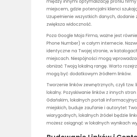
między innymi optymalizację profilu firmy
miejscem, gdzie potencjalni klienci szukaj
Uzupełnienie wszystkich danych, dodanie z
zwiększa widoczność.
Poza Google Moja Firma, ważne jest równi
Phone Number) w całym internecie. Nazwa
identyczne na Twojej stronie, w katalogac
miejscach. Niespójności mogą wprowadza
obniżać Twoją lokalną rangę. Warto rozejr
mogą być dodatkowym źródłem linków.
Tworzenie linków zewnętrznych, czyli tzw. 
lokalny. Pozyskiwanie linków z innych str
Gdańskim, lokalnych portali informacyjny
miejskich, buduje zaufanie i autorytet Tw
wiarygodnych, lokalnych źródeł będzie lin
możesz osiągnąć w lokalnych wynikach wy