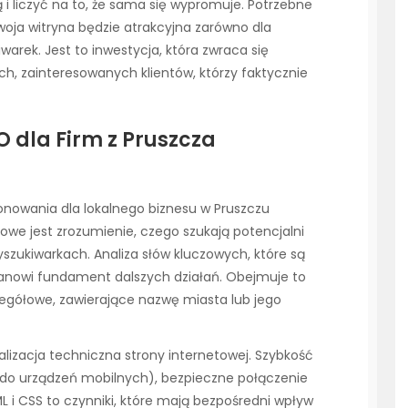
 i liczyć na to, że sama się wypromuje. Potrzebne
Twoja witryna będzie atrakcyjna zarówno dla
warek. Jest to inwestycja, która zwraca się
ch, zainteresowanych klientów, którzy faktycznie
O dla Firm z Pruszcza
onowania dla lokalnego biznesu w Pruszczu
czowe jest zrozumienie, czego szukają potencjalni
wyszukiwarkach. Analiza słów kluczowych, które są
stanowi fundament dalszych działań. Obejmuje to
czegółowe, zawierające nazwę miasta lub jego
zacja techniczna strony internetowej. Szybkość
do urządzeń mobilnych), bezpieczne połączenie
 i CSS to czynniki, które mają bezpośredni wpływ