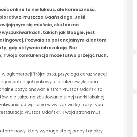
ść online to nie luksus, ale konieczność.
biorców z Pruszcza Gdańskiego. Jeśli
zwijającym się mieście, skuteczne
wyszukiwarkach, takich jak Google, jest
tingowej. Pozwala to potencjalnym klientom
ty, gdy aktywnie ich szukają. Bez
e, Twoja konkurencja może łatwo przejąć ruch,
e w aglomeracji Trójmiasta, przyciąga coraz więcej
nący potencjał rynkowy, ale także zwiększoną
jonalne pozycjonowanie stron Pruszcz Gdański to
ów, ale także na zbudowanie silnej marki lokalnej.
szukiwania od wpisania w wyszukiwarkę frazy typu
„restauracja Pruszcz Gdański”. Twoja strona musi
terminowy, który wymaga stałej pracy i analizy.