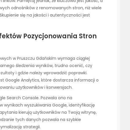
linków. Pamiętaj jednak, że kluczowa jest jakość, a
ciowych odnośników z renomowanych stron, niż wiele
kupienie się na jakości i autentyczności jest
Efektów Pozycjonowania Stron
towych w Pruszczu Gdańskim wymaga ciągłej
larnego śledzenia wyników, trudno ocenić, czy
zultaty i gdzie należy wprowadzić poprawki.
 Google Analytics, które dostarcza informacji o
howaniu użytkowników i konwersjach.
le Search Console. Pozwala ono na
w wynikach wyszukiwania Google, identyfikację
apytania kierują użytkowników na Twoją witrynę,
rawdzanie tych danych pozwala na szybkie
malizację strategii.