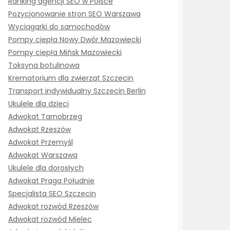
Ranking agencji SEO w Polsce
Pozycjonowanie stron SEO Warszawa
Wyciągarki do samochodów
Pompy ciepła Nowy Dwór Mazowiecki
Pompy ciepła Mińsk Mazowiecki
Toksyna botulinowa
Krematorium dla zwierząt Szczecin
Transport indywidualny Szczecin Berlin
Ukulele dla dzieci
Adwokat Tarnobrzeg
Adwokat Rzeszów
Adwokat Przemyśl
Adwokat Warszawa
Ukulele dla dorosłych
Adwokat Praga Południe
Specjalista SEO Szczecin
Adwokat rozwód Rzeszów
Adwokat rozwód Mielec