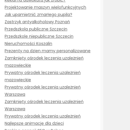
Reklama adwokata jak zrobić?
Projektowanie maszyn wielofunkcyjnych
Jak upamiętnić zmarłego pupila?
Zastrzyk antyalkoholowy Poznań
Przedszkola publiczne Szczecin
Przedszkole niepubliczne Szczecin
Nieruchomości Koszalin
Prezenty na dzien mamy personalizowane
Zamknięty ośrodek leczenia uzależnień
mazowieckie
Prywatny ośrodek leczenia uzależnień
mazowieckie
Prywatny ośrodek leczenia uzależnień
Warszawa
Zamknięty ośrodek leczenia uzależnień
Warszawa
Prywatny ośrodek leczenia uzależnień
Najlepsze animacje dla dzieci