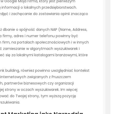
 w Google Moja Firma, który jest pierwszym
ą informacji o lokalnych przedsiębiorstwach.
djęć i zachęcanie do zostawiania opinii znacząco
eż dbanie o spójność danych NAP (Name, Address,
 firmy, adres i numer telefonu powinny być
h firm, na portalach społecznościowych i w innych
ć zamieszanie w algorytmach wyszukiwarek i
zeć się za lokalnymi katalogami branżowymi, które
link building, również powinno uwzględniać kontekst
on internetowych związanych z Pruszczem
ch, partnerów biznesowych czy organizacji
ojej strony w oczach wyszukiwarek. Im więcej
kować do Twojej strony, tym wyższą pozycję
szukiwania.