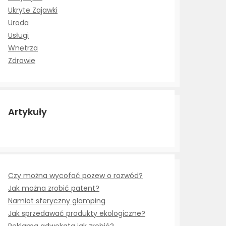
Ukryte Zajawki
Uroda
Usługi
Wnętrza
Zdrowie
Artykuły
Czy można wycofać pozew o rozwód?
Jak można zrobić patent?
Namiot sferyczny glamping
Jak sprzedawać produkty ekologiczne?