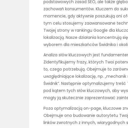
podstawowych zasad SEO, ale także głęboki
zachowań konsumentów. Kluczem do sukces
momencie, gdy aktywnie poszukują oni of
tym celu stosujemy zaawansowane techniki
Twojej strony w rankingu Google dla klucz
lokalizacją. Nasze działania koncentrują s
wyborem dla mieszkańców Świdnika i okoli
Analiza słów kluczowych jest fundamentem
Zidentyfikujemy frazy, których Twoi potenc
to, czego potrzebują. Obejmuje to zarówno 
uwzględniające lokalizację, np. „mechanik
Świdnik”. Następnie optymalizujemy treść 
pod kątem tych słów kluczowych, aby wysz
mogły ją skutecznie zaprezentować zain
Poza optymalizacją on-page, kluczowe zn
Obejmuje ono budowanie autorytetu Twoj
linków zwrotnych z innych, wiarygodnych