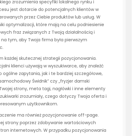
ego zrozumienia specyfiki lokalnego rynku i
u jest dotarcie do potencjalnych klientów w
erowanych przez Ciebie produktów lub usług. W
 optymalizacji, które mają na celu podniesienie
owych fraz związanych z Twoją działalnością i
ię na tym, aby Twoja firma była pierwszym
c.
 każdej skutecznej strategii pozycjonowania.
jalni klienci używają w wyszukiwarce, aby znaleźć
ogólne zapytania, jak i te bardziej szczegółowe,
 samochodowy Świdnik” czy „fryzjer damski
Twojej strony, meta tagi, nagłówki i inne elementy
ukiwarki zrozumiały, czego dotyczy Twoja oferta i
teresowanym użytkownikom.
aczenie ma również pozycjonowanie off-page.
ej strony poprzez zdobywanie wartościowych
 stron internetowych. W przypadku pozycjonowania