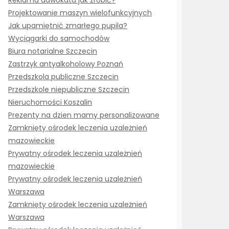
Reklama adwokata jak zrobić?
Projektowanie maszyn wielofunkcyjnych
Jak upamiętnić zmarłego pupila?
Wyciągarki do samochodów
Biura notarialne Szczecin
Zastrzyk antyalkoholowy Poznań
Przedszkola publiczne Szczecin
Przedszkole niepubliczne Szczecin
Nieruchomości Koszalin
Prezenty na dzien mamy personalizowane
Zamknięty ośrodek leczenia uzależnień
mazowieckie
Prywatny ośrodek leczenia uzależnień
mazowieckie
Prywatny ośrodek leczenia uzależnień
Warszawa
Zamknięty ośrodek leczenia uzależnień
Warszawa