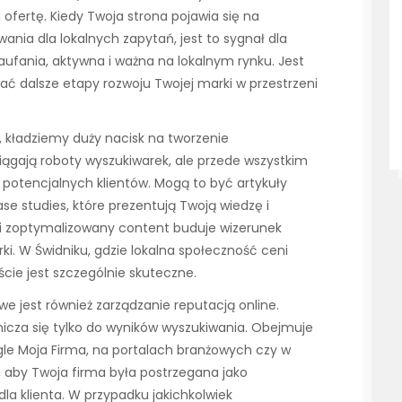
j ofertę. Kiedy Twoja strona pojawia się na
nia dla lokalnych zapytań, jest to sygnał dla
aufania, aktywna i ważna na lokalnym rynku. Jest
dalsze etapy rozwoju Twojej marki w przestrzeni
kładziemy duży nacisk na tworzenie
ciągają roboty wyszukiwarek, ale przede wszystkim
 potencjalnych klientów. Mogą to być artykuły
se studies, które prezentują Twoją wiedzę i
 i zoptymalizowany content buduje wizerunek
ki. W Świdniku, gdzie lokalna społeczność ceni
ście jest szczególnie skuteczne.
we jest również zarządzanie reputacją online.
nicza się tylko do wyników wyszukiwania. Obejmuje
le Moja Firma, na portalach branżowych czy w
aby Twoja firma była postrzegana jako
dla klienta. W przypadku jakichkolwiek