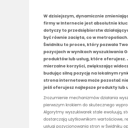
W dzisiejszym, dynamicznie zmieniają
firmy w Internecie jest absolutnie kluc
dotyczy to przedsiębiorstw działając
być równie zacięta, co w metropoliac
Świdniku to proces, który pozwala Twoj
pozycjach w wynikach wyszukiwania Goo
produktów lub usług, które oferujesz. J
mierzalne korzyści, zwiększając widoc
budując silną pozycję na lokalnym ry
strona internetowa może pozostać nie
jeśli oferujesz najlepsze produkty lub 
Zrozumienie mechanizmów działania wyszuk
pierwszym krokiem do skutecznego wyprom
Algorytmy wyszukiwarek stale ewoluują, st
dostarczają użytkownikom wartościowe, re
usługi pozycjonowania stron w Świdniku op