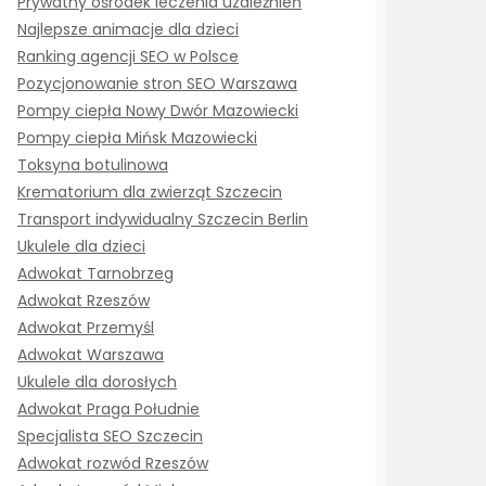
Prywatny ośrodek leczenia uzależnień
Najlepsze animacje dla dzieci
Ranking agencji SEO w Polsce
Pozycjonowanie stron SEO Warszawa
Pompy ciepła Nowy Dwór Mazowiecki
Pompy ciepła Mińsk Mazowiecki
Toksyna botulinowa
Krematorium dla zwierząt Szczecin
Transport indywidualny Szczecin Berlin
Ukulele dla dzieci
Adwokat Tarnobrzeg
Adwokat Rzeszów
Adwokat Przemyśl
Adwokat Warszawa
Ukulele dla dorosłych
Adwokat Praga Południe
Specjalista SEO Szczecin
Adwokat rozwód Rzeszów