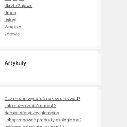
Ukryte Zajawki
Uroda
Usługi
Wnętrza
Zdrowie
Artykuły
Czy można wycofać pozew o rozwód?
Jak można zrobić patent?
Namiot sferyczny glamping
Jak sprzedawać produkty ekologiczne?