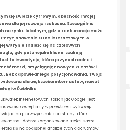
cym się świecie cyfrowym, obecność Twojej
zowa dla jej rozwoju i sukcesu. Szczególnie
ych na rynku lokalnym, gdzie konkurencja może
h. Pozycjonowanie stron internetowych w
ej witrynie znaleźć się na czołowych
gle, gdy potencjalni klienci szukają
est to inwestycja, która przynosi realne i
zność marki, przyciągając nowych klientów i
nku. Bez odpowiedniego pozycjonowania, Twoja
widoczna dla większości internautów, nawet
usługi w Świdniku.
iwarek internetowych, takich jak Google, jest
owania swojej firmy w przestrzeni cyfrowej.
awiając na pierwszym miejscu strony, które
lewantne i dobrze zorganizowane treści. Nasze
ierają się na dogłębnej analizie tych algorytmów