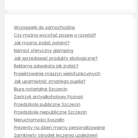
Wyciągarki do samochodów
Czy można wycofać pozew o rozwód?
Jak można zrobić patent?
Namiot sferyczny glamping
Jak sprzedawać produkty ekologiczne?
Reklama adwokata jak zrobić?
Projektowanie maszyn wielofunkcyjnych
Jak upamiętnić zmarłego pupila?
Biura notarialne Szczecin
Zastrzyk antyalkoholowy Poznań
Przedszkola publiczne Szczecin
Przedszkole niepubliczne Szczecin
Nieruchomości Koszalin
Prezenty na dzien mamy personalizowane
Zamknięty ośrodek leczenia uzależnień