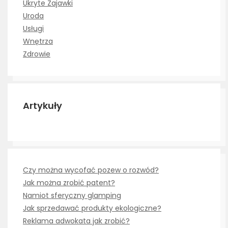
Ukryte Zajawki
Uroda
Usługi
Wnętrza
Zdrowie
Artykuły
Czy można wycofać pozew o rozwód?
Jak można zrobić patent?
Namiot sferyczny glamping
Jak sprzedawać produkty ekologiczne?
Reklama adwokata jak zrobić?