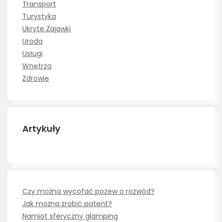
Transport
Turystyka
Ukryte Zajawki
Uroda
Usługi
Wnętrza
Zdrowie
Artykuły
Czy można wycofać pozew o rozwód?
Jak można zrobić patent?
Namiot sferyczny glamping