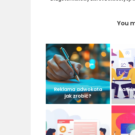
You m
Reklama adwokata
Rankin
jak zrobić?