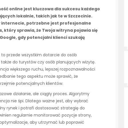
ość online jest kluczowa dla sukcesu każdego
jących lokalnie, takich jak te w Szczecinie.
w internecie, potrzebne jest profesjonalne
który sprawia, że Twoja witryna pojawia się
Google, gdy potencjalni klienci szukają
 to przede wszystkim dotarcie do osób
e także do turystów czy osób planujących wizytę.
cja większego ruchu, lepszej rozpoznawalności
iedbanie tego aspektu może sprawić, że
rzejmie potencjalnych klientów.
azowe działanie, ale ciągły proces. Algorytmy
encja nie śpi. Dlatego ważne jest, aby wybrać
alny rynek i potrafi dostosować strategię do
owinien regularnie monitorować pozycje strony,
optymalizacje, aby utrzymać lub poprawić