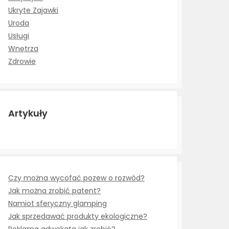
Ukryte Zajawki
Uroda
Usługi
Wnętrza
Zdrowie
Artykuły
Czy można wycofać pozew o rozwód?
Jak można zrobić patent?
Namiot sferyczny glamping
Jak sprzedawać produkty ekologiczne?