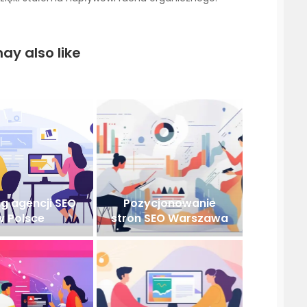
ay also like
g agencji SEO
Pozycjonowanie
w Polsce
stron SEO Warszawa