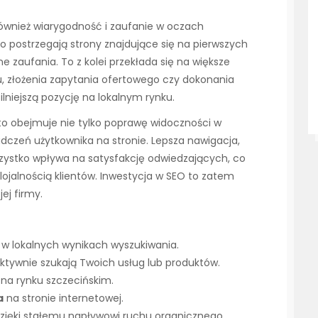
wnież wiarygodność i zaufanie w oczach
o postrzegają strony znajdujące się na pierwszych
e zaufania. To z kolei przekłada się na większe
 złożenia zapytania ofertowego czy dokonania
ilniejszą pozycję na lokalnym rynku.
to obejmuje nie tylko poprawę widoczności w
dczeń użytkownika na stronie. Lepsza nawigacja,
szystko wpływa na satysfakcję odwiedzających, co
lojalnością klientów. Inwestycja w SEO to zatem
ej firmy.
 w lokalnych wynikach wyszukiwania.
 aktywnie szukają Twoich usług lub produktów.
a na rynku szczecińskim.
a
na stronie internetowej.
zięki stałemu napływowi ruchu organicznego.