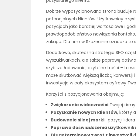
pozyskanego klienta.
Dobrze wypozycjonowana strona buduje ró
potencjalnych klientów. Użytkownicy częst
pozycjach jako bardziej wartościowe i godn
prawdopodobieństwo nawiązania kontaktu,
zakupu. Dla firm w Szczecinie oznacza to s
Dodatkowo, skuteczna strategia SEO częs
wyszukiwarkach, ale także poprawę doświa
szybsze ładowanie, czytelne treści – to w
może skutkować większą liczbą konwersji i 
inwestycja w cały ekosystem cyfrowy Twoj
Korzyści z pozycjonowania obejmują:
Zwiększenie widoczności
Twojej firmy
Pozyskanie nowych klientów
, którzy
Budowanie silnej marki
i pozycji lider
Poprawa doświadczenia użytkownik
Długoterminowy zwrot z inwestycji
d