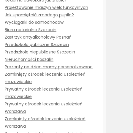
Reklama adwokata jak zrobić?
Projektowanie maszyn wielofunkcyjnych
Jak upamiętnić zmarłego pupila?
Wyciągarki do samochodów
Biura notarialne Szczecin
Zastrzyk antyalkoholowy Poznań
Przedszkola publiczne Szczecin
Przedszkole niepubliczne Szczecin
Nieruchomości Koszalin
Prezenty na dzien mamy personalizowane
Zamknięty ośrodek leczenia uzależnień
mazowieckie
Prywatny ośrodek leczenia uzależnień
mazowieckie
Prywatny ośrodek leczenia uzależnień
Warszawa
Zamknięty ośrodek leczenia uzależnień
Warszawa