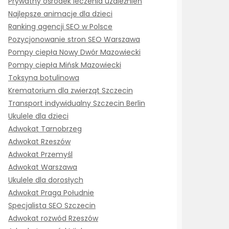
Prywatny ośrodek leczenia uzależnień
Najlepsze animacje dla dzieci
Ranking agencji SEO w Polsce
Pozycjonowanie stron SEO Warszawa
Pompy ciepła Nowy Dwór Mazowiecki
Pompy ciepła Mińsk Mazowiecki
Toksyna botulinowa
Krematorium dla zwierząt Szczecin
Transport indywidualny Szczecin Berlin
Ukulele dla dzieci
Adwokat Tarnobrzeg
Adwokat Rzeszów
Adwokat Przemyśl
Adwokat Warszawa
Ukulele dla dorosłych
Adwokat Praga Południe
Specjalista SEO Szczecin
Adwokat rozwód Rzeszów