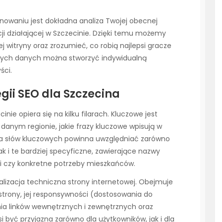
owaniu jest dokładna analiza Twojej obecnej
cji działającej w Szczecinie. Dzięki temu możemy
j witryny oraz zrozumieć, co robią najlepsi gracze
 tych danych można stworzyć indywidualną
ści.
gii SEO dla Szczecina
ie opiera się na kilku filarach. Kluczowe jest
danym regionie, jakie frazy kluczowe wpisują w
liza słów kluczowych powinna uwzględniać zarówno
k i te bardziej specyficzne, zawierające nazwy
ci czy konkretne potrzeby mieszkańców.
zacja techniczna strony internetowej. Obejmuje
strony, jej responsywności (dostosowania do
ia linków wewnętrznych i zewnętrznych oraz
i być przyjazna zarówno dla użytkowników, jak i dla