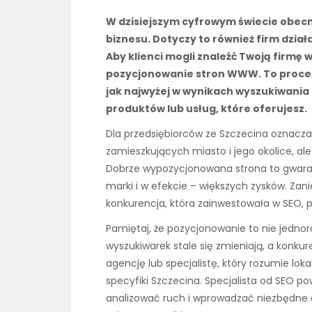
W dzisiejszym cyfrowym świecie obecn
biznesu. Dotyczy to również firm działa
Aby klienci mogli znaleźć Twoją firmę 
pozycjonowanie stron WWW. To proces, 
jak najwyżej w wynikach wyszukiwania 
produktów lub usług, które oferujesz.
Dla przedsiębiorców ze Szczecina oznacza
zamieszkujących miasto i jego okolice, al
Dobrze wypozycjonowana strona to gwaran
marki i w efekcie – większych zysków. Zan
konkurencja, która zainwestowała w SEO, p
Pamiętaj, że pozycjonowanie to nie jednor
wyszukiwarek stale się zmieniają, a konkur
agencję lub specjalistę, który rozumie lok
specyfiki Szczecina. Specjalista od SEO p
analizować ruch i wprowadzać niezbędne 