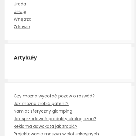
Uroda
Usługi
Wnętrza
Zdrowie
Artykuły
Czy można wycofać pozew o rozwód?
Jak można zrobić patent?
Namiot sferyczny glamping
Jak sprzedawać produkty ekologiczne?
Reklama adwokata jak zrobić?
Projektowanie maszyn wielofunkcyjnych