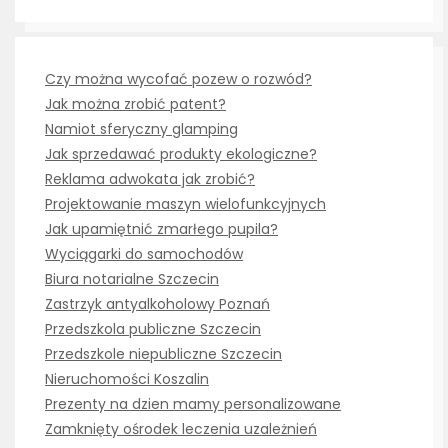
Czy można wycofać pozew o rozwód?
Jak można zrobić patent?
Namiot sferyczny glamping
Jak sprzedawać produkty ekologiczne?
Reklama adwokata jak zrobić?
Projektowanie maszyn wielofunkcyjnych
Jak upamiętnić zmarłego pupila?
Wyciągarki do samochodów
Biura notarialne Szczecin
Zastrzyk antyalkoholowy Poznań
Przedszkola publiczne Szczecin
Przedszkole niepubliczne Szczecin
Nieruchomości Koszalin
Prezenty na dzien mamy personalizowane
Zamknięty ośrodek leczenia uzależnień