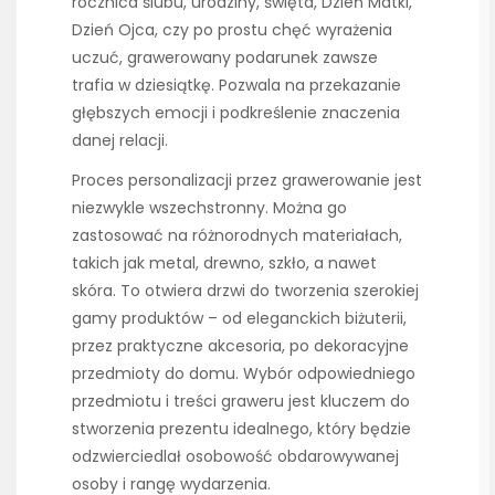
rocznica ślubu, urodziny, święta, Dzień Matki,
Dzień Ojca, czy po prostu chęć wyrażenia
uczuć, grawerowany podarunek zawsze
trafia w dziesiątkę. Pozwala na przekazanie
głębszych emocji i podkreślenie znaczenia
danej relacji.
Proces personalizacji przez grawerowanie jest
niezwykle wszechstronny. Można go
zastosować na różnorodnych materiałach,
takich jak metal, drewno, szkło, a nawet
skóra. To otwiera drzwi do tworzenia szerokiej
gamy produktów – od eleganckich biżuterii,
przez praktyczne akcesoria, po dekoracyjne
przedmioty do domu. Wybór odpowiedniego
przedmiotu i treści graweru jest kluczem do
stworzenia prezentu idealnego, który będzie
odzwierciedlał osobowość obdarowywanej
osoby i rangę wydarzenia.