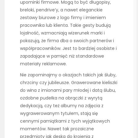
upominki firmowe. Mogą to być długopisy,
breloki, pendrive’y, a nawet eleganckie
zestawy biurowe z logo firmy i imieniem
pracownika lub klienta. Takie gesty budują
lojalność, wzmacniają wizerunek marki i
pokazują, że firma dba o swoich partnerów i
współpracowników. Jest to bardziej osobiste i
zapadające w pamięć niż standardowe
materiały reklamowe.
Nie zapominajmy o okazjach takich jak śluby,
chrzciny czy jubileusze. Grawerowane kieliszki
do wina z imionami pary młodej i datą ślubu,
ozdobne pudełka na obrączki z wyrytą
dedykacją, czy też albumy na zdjęcia z
wygrawerowanym tytułem, stają się
cennymi pamiątkami z tych wyjątkowych
momentów. Nawet tak prozaiczne
przedmioty jak deska do krojenia z