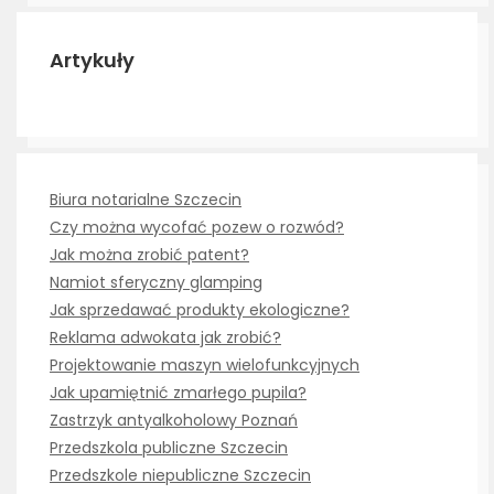
Artykuły
Biura notarialne Szczecin
Czy można wycofać pozew o rozwód?
Jak można zrobić patent?
Namiot sferyczny glamping
Jak sprzedawać produkty ekologiczne?
Reklama adwokata jak zrobić?
Projektowanie maszyn wielofunkcyjnych
Jak upamiętnić zmarłego pupila?
Zastrzyk antyalkoholowy Poznań
Przedszkola publiczne Szczecin
Przedszkole niepubliczne Szczecin