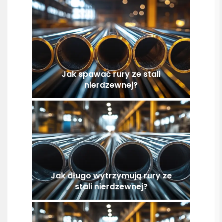
Jak spawać rury ze stali
nierdzewnej?
Jak długo wytrzymują rury ze
stali nierdzewnej?