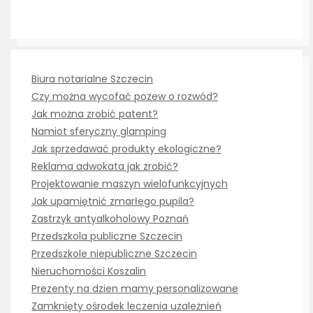
Biura notarialne Szczecin
Czy można wycofać pozew o rozwód?
Jak można zrobić patent?
Namiot sferyczny glamping
Jak sprzedawać produkty ekologiczne?
Reklama adwokata jak zrobić?
Projektowanie maszyn wielofunkcyjnych
Jak upamiętnić zmarłego pupila?
Zastrzyk antyalkoholowy Poznań
Przedszkola publiczne Szczecin
Przedszkole niepubliczne Szczecin
Nieruchomości Koszalin
Prezenty na dzien mamy personalizowane
Zamknięty ośrodek leczenia uzależnień