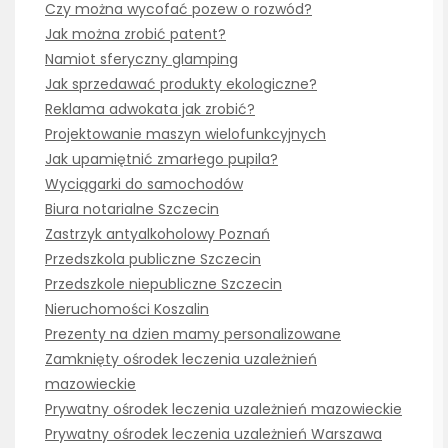
Czy można wycofać pozew o rozwód?
Jak można zrobić patent?
Namiot sferyczny glamping
Jak sprzedawać produkty ekologiczne?
Reklama adwokata jak zrobić?
Projektowanie maszyn wielofunkcyjnych
Jak upamiętnić zmarłego pupila?
Wyciągarki do samochodów
Biura notarialne Szczecin
Zastrzyk antyalkoholowy Poznań
Przedszkola publiczne Szczecin
Przedszkole niepubliczne Szczecin
Nieruchomości Koszalin
Prezenty na dzien mamy personalizowane
Zamknięty ośrodek leczenia uzależnień
mazowieckie
Prywatny ośrodek leczenia uzależnień mazowieckie
Prywatny ośrodek leczenia uzależnień Warszawa