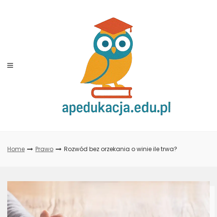
Skip
to
content
Home
Prawo
Rozwód bez orzekania o winie ile trwa?