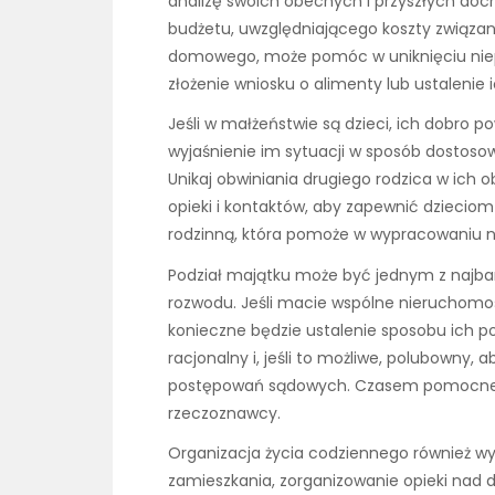
analizę swoich obecnych i przyszłych do
budżetu, uwzględniającego koszty związ
domowego, może pomóc w uniknięciu niep
złożenie wniosku o alimenty lub ustalenie
Jeśli w małżeństwie są dzieci, ich dobro 
wyjaśnienie im sytuacji w sposób dostosow
Unikaj obwiniania drugiego rodzica w ich o
opieki i kontaktów, aby zapewnić dziecio
rodzinną, która pomoże w wypracowaniu na
Podział majątku może być jednym z najba
rozwodu. Jeśli macie wspólne nieruchomo
konieczne będzie ustalenie sposobu ich p
racjonalny i, jeśli to możliwe, polubowny,
postępowań sądowych. Czasem pomocne je
rzeczoznawcy.
Organizacja życia codziennego również 
zamieszkania, zorganizowanie opieki nad d