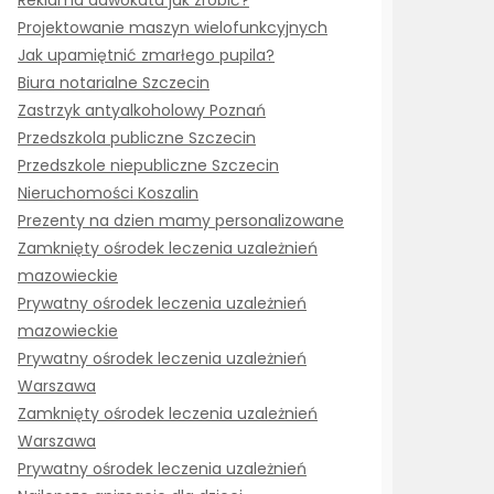
Reklama adwokata jak zrobić?
Projektowanie maszyn wielofunkcyjnych
Jak upamiętnić zmarłego pupila?
Biura notarialne Szczecin
Zastrzyk antyalkoholowy Poznań
Przedszkola publiczne Szczecin
Przedszkole niepubliczne Szczecin
Nieruchomości Koszalin
Prezenty na dzien mamy personalizowane
Zamknięty ośrodek leczenia uzależnień
mazowieckie
Prywatny ośrodek leczenia uzależnień
mazowieckie
Prywatny ośrodek leczenia uzależnień
Warszawa
Zamknięty ośrodek leczenia uzależnień
Warszawa
Prywatny ośrodek leczenia uzależnień