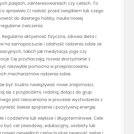
ch pasjach, zainteresowaniach czy celach. To
o sprawiało Ci radość przed związkiem lub czego
 powrót do dawnego hobby, nauka nowej
 regularne ćwiczenia.
. Regularna aktywność fizyczna, zdrowa dieta i
w na samopoczucie i zdolność radzenia sobie ze
sacyjnych, takich jak medytacja, joga czy
cje Cię przytłaczają, rozważ skorzystanie z
być niezwykle pomocna w przepracowaniu
ych mechanizmów radzenia sobie.
może być trudno nawiązywać nowe znajomości,
aj się z przyjaciółmi, rodziną, dołącz do grup
cznego jest nieoceniona w procesie wychodzenia z
ynieść świeże spojrzenie i pozytywną energię.
 i codzienne lub większe i długoterminowe. Cele
to być cel zawodowy, edukacyjny, osobisty lub
 nawet niewielkich celów buduje pewność siebie i