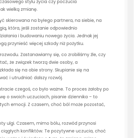
hczasowego stylu życia czy poczucia
ak wielką zmianę.
 skierowana na byłego partnera, na siebie, na
gią, która, jeśli zostanie odpowiednio
ałania i budowaniu nowego życia. Jednak jej
 przynieść więcej szkody niż pożytku.
rozwodu. Zastanawiamy się, co zrobiliśmy źle, czy
ać, że związek tworzą dwie osoby, a
kłada się na obie strony. Skupianie się na
ć i utrudniać dalszy rozwój.
tracie czegoś, co było ważne. To proces żałoby po
wę o swoich uczuciach, pisanie dziennika – to
ych emocji. Z czasem, choć ból może pozostać,
y ulgi. Czasem, mimo bólu, rozwód przynosi
zy ciągłych konfliktów. Te pozytywne uczucia, choć