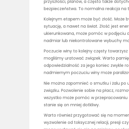
przyszłości, planów, a często także dotyc
bezpieczeństwa. To normalna reakcja na t
Kolejnym etapem może być złość. Może być
sytuację, a nawet na świat. Złość jest ener
ukierunkowana, może pomóc w podjęciu dzi
nadmiar lub niekontrolowane wybuchy mogą
Poczucie winy to kolejny częsty towarzysz 
mogliśmy uratować związek. Warto pamięt
odpowiedzialność za jego koniec zwykle roz
nadmiernym poczuciu winy może paraliżowa
Nie można zapomnieć o smutku i żalu po u
związku. Pozwolenie sobie na płacz, rozmo
wszystko może pomóc w przepracowaniu t
stanie się on mniej dotkliwy.
Warto również przygotować się na moment
wyzwolenie od toksycznej relacji, presji c