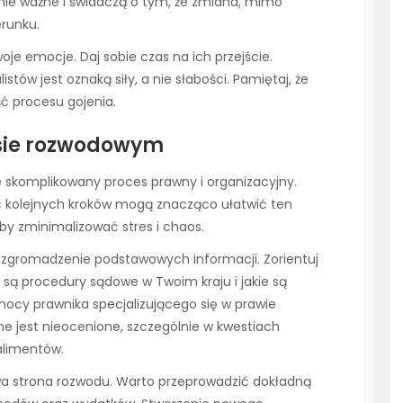
nie ważne i świadczą o tym, że zmiana, mimo
runku.
woje emocje. Daj sobie czas na ich przejście.
istów jest oznaką siły, a nie słabości. Pamiętaj, że
ć procesu gojenia.
esie rozwodowym
że skomplikowany proces prawny i organizacyjny.
 kolejnych kroków mogą znacząco ułatwić ten
by zminimalizować stres i chaos.
zgromadzenie podstawowych informacji. Zorientuj
e są procedury sądowe w Twoim kraju i jakie są
mocy prawnika specjalizującego się w prawie
e jest nieocenione, szczególnie w kwestiach
alimentów.
a strona rozwodu. Warto przeprowadzić dokładną