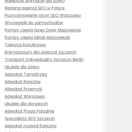
Najlepsze animacje dla dzieci
Ranking agencji SEO w Polsce
Pozycjonowanie stron SEO Warszawa
Wyciągarki do samochodów
Pompy ciepła Nowy Dwór Mazowiecki
Pompy ciepła Mińsk Mazowiecki
Toksyna botulinowa
Krematorium dla zwierząt Szczecin
Transport indywidualny Szczecin Berlin
Ukulele dla dzieci
Adwokat Tarnobrzeg
Adwokat Rzeszów
Adwokat Przemyśl
Adwokat Warszawa
Ukulele dla dorosłych
Adwokat Praga Południe
Specjalista SEO Szczecin
Adwokat rozwód Rzeszów