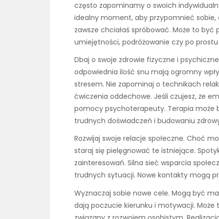
często zapominamy o swoich indywidualny
idealny moment, aby przypomnieć sobie, c
zawsze chciałaś spróbować. Może to być
umiejętności, podróżowanie czy po prostu
Dbaj o swoje zdrowie fizyczne i psychiczne
odpowiednia ilość snu mają ogromny wpły
stresem. Nie zapominaj o technikach relak
ćwiczenia oddechowe. Jeśli czujesz, że emo
pomocy psychoterapeuty. Terapia może 
trudnych doświadczeń i budowaniu zdrow
Rozwijaj swoje relacje społeczne. Choć 
staraj się pielęgnować te istniejące. Spotyk
zainteresowań. Silna sieć wsparcia społe
trudnych sytuacji. Nowe kontakty mogą prz
Wyznaczaj sobie nowe cele. Mogą być małe
dają poczucie kierunku i motywacji. Może 
związany z rozwojem osobistym. Realizacja