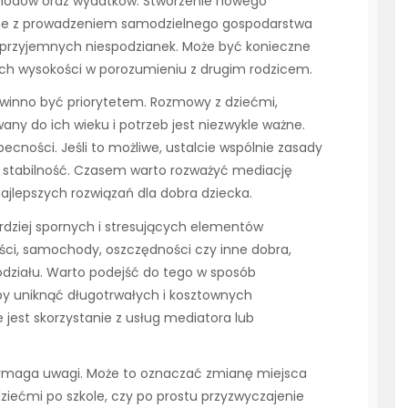
chodów oraz wydatków. Stworzenie nowego
ane z prowadzeniem samodzielnego gospodarstwa
rzyjemnych niespodzianek. Może być konieczne
 ich wysokości w porozumieniu z drugim rodzicem.
powinno być priorytetem. Rozmowy z dziećmi,
any do ich wieku i potrzeb jest niezwykle ważne.
becności. Jeśli to możliwe, ustalcie wspólnie zasady
m stabilność. Czasem warto rozważyć mediację
jlepszych rozwiązań dla dobra dziecka.
rdziej spornych i stresujących elementów
ści, samochody, oszczędności czy inne dobra,
odziału. Warto podejść do tego w sposób
 aby uniknąć długotrwałych i kosztownych
st skorzystanie z usług mediatora lub
wymaga uwagi. Może to oznaczać zmianę miejsca
ziećmi po szkole, czy po prostu przyzwyczajenie