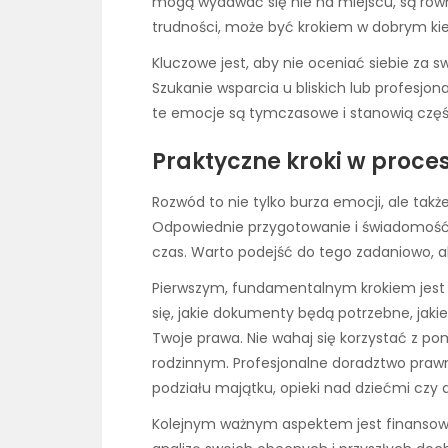
mogą wydawać się nie na miejscu, są rów
trudności, może być krokiem w dobrym kie
Kluczowe jest, aby nie oceniać siebie za s
Szukanie wsparcia u bliskich lub profesjonal
te emocje są tymczasowe i stanowią częś
Praktyczne kroki w proc
Rozwód to nie tylko burza emocji, ale tak
Odpowiednie przygotowanie i świadomość
czas. Warto podejść do tego zadaniowo, a
Pierwszym, fundamentalnym krokiem jest 
się, jakie dokumenty będą potrzebne, jaki
Twoje prawa. Nie wahaj się korzystać z po
rodzinnym. Profesjonalne doradztwo prawn
podziału majątku, opieki nad dziećmi czy 
Kolejnym ważnym aspektem jest finansow