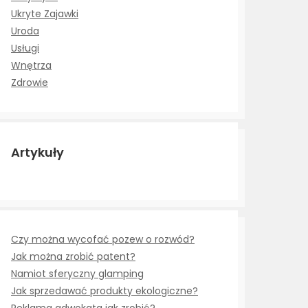
Ukryte Zajawki
Uroda
Usługi
Wnętrza
Zdrowie
Artykuły
Czy można wycofać pozew o rozwód?
Jak można zrobić patent?
Namiot sferyczny glamping
Jak sprzedawać produkty ekologiczne?