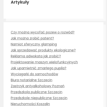
Artykuły
Czy można wycofać pozew o rozwód?
Jak można zrobić patent?
Namiot sferyczny glamping
Jak sprzedawać produkty ekologiczne?
Reklama adwokata jak zrobić?
Projektowanie maszyn wielofunkcyjnych
Jak upamiętnić zmarłego pupila?
Wyciągarki do samochodów
Biura notarialne Szczecin
Zastrzyk antyalkoholowy Poznań
Przedszkola publiczne Szczecin
Przedszkole niepubliczne Szczecin
Nieruchomości Koszalin