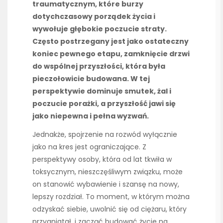
traumatycznym, które burzy
dotychczasowy porządek życia i
wywołuje głębokie poczucie straty.
Często postrzegany jest jako ostateczny
koniec pewnego etapu, zamknięcie drzwi
do wspólnej przyszłości, która była
pieczołowicie budowana. W tej
perspektywie dominuje smutek, żal i
poczucie porażki, a przyszłość jawi się
jako niepewna i pełna wyzwań.
Jednakże, spojrzenie na rozwód wyłącznie
jako na kres jest ograniczające. Z
perspektywy osoby, która od lat tkwiła w
toksycznym, nieszczęśliwym związku, może
on stanowić wybawienie i szansę na nowy,
lepszy rozdział. To moment, w którym można
odzyskać siebie, uwolnić się od ciężaru, który
przygniatał, i zacząć budować życie na