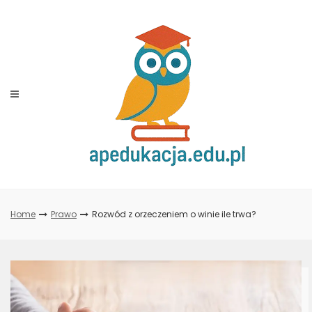
Skip
to
content
Home
Prawo
Rozwód z orzeczeniem o winie ile trwa?