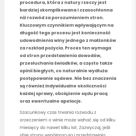
procedura, która z natury rzeczy jest
bardziej skomplikowana i czasochłonna
niż rozwód za porozumieniem stron.
Kluczowym czynnikiem wpływającym na
długość tego procesu jest konieczność
udowodnienia winy jednego z małżonków
za rozkład pożycia. Proces ten wymaga
od stron przedstawienia dowodów,
przesłuchania świadków, a często także
opinii biegłych, co naturalnie wydłuża
postępowanie sądowe. Nie bez znaczenia
są również indywidualne okoliczności
każdej sprawy, obciążenie sądu pracą
oraz ewentualne apelacje.
Szacunkowy czas trwania rozwodu z
orzeczeniem o winie może wahać się od kilku
miesięcy do nawet kilku lat. Zazwyczaj, jeśli
obie strony współpracują i przedstawiają