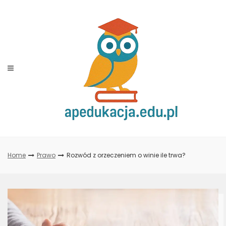
Skip
to
content
Home
Prawo
Rozwód z orzeczeniem o winie ile trwa?