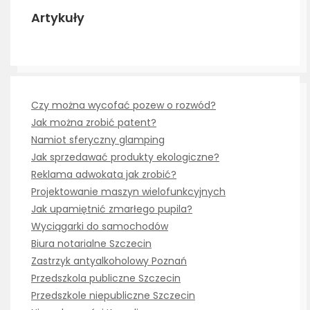
Artykuły
Czy można wycofać pozew o rozwód?
Jak można zrobić patent?
Namiot sferyczny glamping
Jak sprzedawać produkty ekologiczne?
Reklama adwokata jak zrobić?
Projektowanie maszyn wielofunkcyjnych
Jak upamiętnić zmarłego pupila?
Wyciągarki do samochodów
Biura notarialne Szczecin
Zastrzyk antyalkoholowy Poznań
Przedszkola publiczne Szczecin
Przedszkole niepubliczne Szczecin