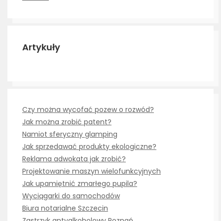
Artykuły
Czy można wycofać pozew o rozwód?
Jak można zrobić patent?
Namiot sferyczny glamping
Jak sprzedawać produkty ekologiczne?
Reklama adwokata jak zrobić?
Projektowanie maszyn wielofunkcyjnych
Jak upamiętnić zmarłego pupila?
Wyciągarki do samochodów
Biura notarialne Szczecin
Zastrzyk antyalkoholowy Poznań