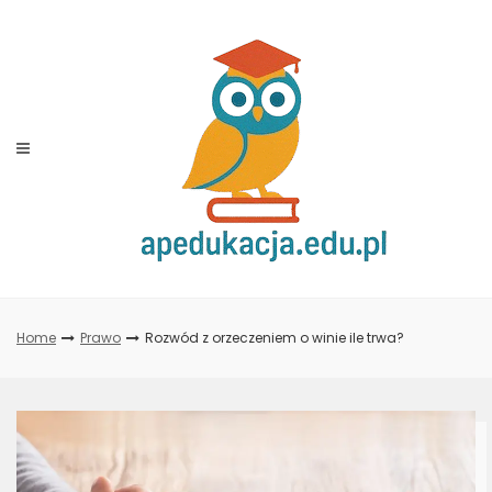
Skip
to
content
Home
Prawo
Rozwód z orzeczeniem o winie ile trwa?