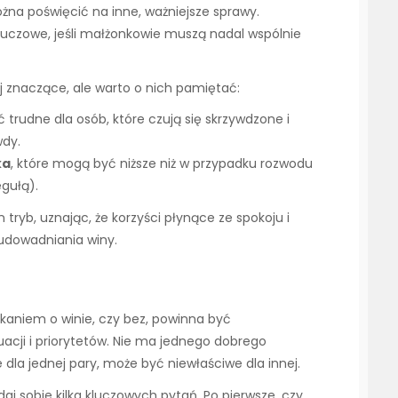
ożna poświęcić na inne, ważniejsze sprawy.
 kluczowe, jeśli małżonkowie muszą nadal wspólnie
 znaczące, ale warto o nich pamiętać:
 trudne dla osób, które czują się skrzywdzone i
wdy.
ka
, które mogą być niższe niż w przypadku rozwodu
egułą).
 tryb, uznając, że korzyści płynące ze spokoju i
udowadniania winy.
b
ekaniem o winie, czy bez, powinna być
acji i priorytetów. Nie ma jednego dobrego
e dla jednej pary, może być niewłaściwe dla innej.
j sobie kilka kluczowych pytań. Po pierwsze, czy