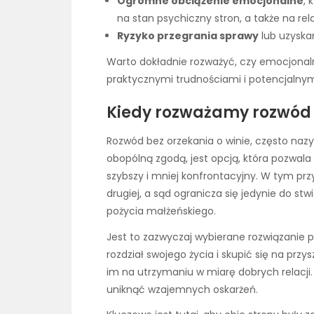
Ogromne obciążenie emocjonalne
, 
na stan psychiczny stron, a także na rel
Ryzyko przegrania sprawy
lub uzyskan
Warto dokładnie rozważyć, czy emocjona
praktycznymi trudnościami i potencjaln
Kiedy rozważamy rozwód b
Rozwód bez orzekania o winie, często na
obopólną zgodą, jest opcją, która pozwal
szybszy i mniej konfrontacyjny. W tym pr
drugiej, a sąd ogranicza się jedynie do stw
pożycia małżeńskiego.
Jest to zazwyczaj wybierane rozwiązanie p
rozdział swojego życia i skupić się na przys
im na utrzymaniu w miarę dobrych relacji
uniknąć wzajemnych oskarżeń.