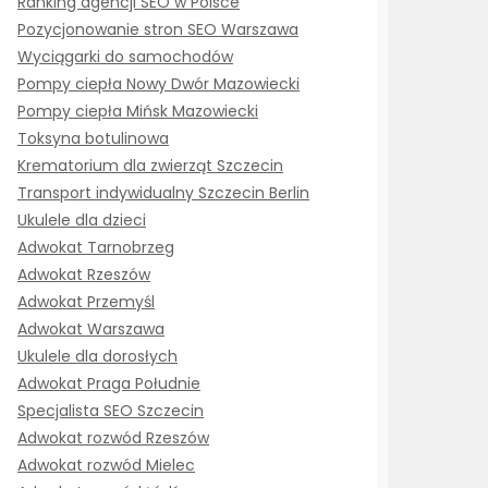
Ranking agencji SEO w Polsce
Pozycjonowanie stron SEO Warszawa
Wyciągarki do samochodów
Pompy ciepła Nowy Dwór Mazowiecki
Pompy ciepła Mińsk Mazowiecki
Toksyna botulinowa
Krematorium dla zwierząt Szczecin
Transport indywidualny Szczecin Berlin
Ukulele dla dzieci
Adwokat Tarnobrzeg
Adwokat Rzeszów
Adwokat Przemyśl
Adwokat Warszawa
Ukulele dla dorosłych
Adwokat Praga Południe
Specjalista SEO Szczecin
Adwokat rozwód Rzeszów
Adwokat rozwód Mielec