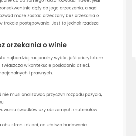
 zgodne co do samego faktu rozwodu. Nawet jeśli
 konsekwentnie dąży do jego orzeczenia, a sąd
, rozwód może zostać orzeczony bez orzekania o
ę w trakcie postępowania. Jest to jednak rzadsza
z orzekania o winie
o najbardziej racjonalny wybór, jeśli priorytetem
, zwłaszcza w kontekście posiadania dzieci.
mocjonalnych i prawnych.
d nie musi analizować przyczyn rozpadu pożycia,
su.
ażowania świadków czy obszernych materiałów
 obu stron i dzieci, co ułatwia budowanie