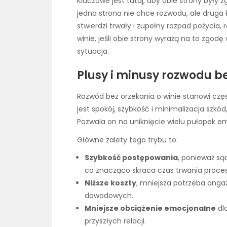
Kluczowe jest tutaj, aby obie strony były
jedna strona nie chce rozwodu, ale druga
stwierdzi trwały i zupełny rozpad pożycia
winie, jeśli obie strony wyrażą na to zgod
sytuacja.
Plusy i minusy rozwodu be
Rozwód bez orzekania o winie stanowi częst
jest spokój, szybkość i minimalizacja szkód
Pozwala on na uniknięcie wielu pułapek e
Główne zalety tego trybu to:
Szybkość postępowania
, ponieważ są
co znacząco skraca czas trwania proce
Niższe koszty
, mniejsza potrzeba ang
dowodowych.
Mniejsze obciążenie emocjonalne
dla
przyszłych relacji.