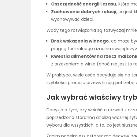
Oszczędność energii i czasu
, które m
Zachowanie dobrych relacji
, co jest
wychowywać dzieci.
Wady tego rozwiązania są zazwyczaj mniej
Brak wskazania winnego
, co może być
pragną formalnego uznania swojej krzy
Kwestia alimentów na rzecz małżon
z orzekaniem o winie (choć nie jest to r
W praktyce, wiele osób decyduje się na ten
szybkości procesu przewyższają potrzebę 
Jak wybrać właściwy try
Decyzja o tym, czy wnieść o rozwód z orz
poprzedzona staranną analizą własnej sytu
wyboru dla wszystkich, a to, co jest słuszn
Zanim podejmiesz ostateczną decyzję, zada