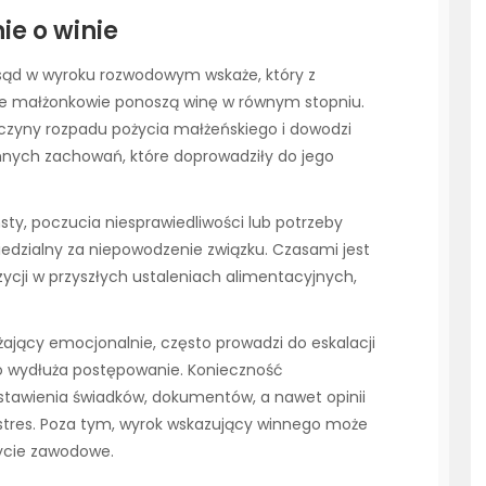
e o winie
 sąd w wyroku rozwodowym wskaże, który z
je małżonkowie ponoszą winę w równym stopniu.
zyczyny rozpadu pożycia małżeńskiego i dowodzi
innych zachowań, które doprowadziły do jego
sty, poczucia niesprawiedliwości lub potrzeby
iedzialny za niepowodzenie związku. Czasami jest
zycji w przyszłych ustaleniach alimentacyjnych,
ający emocjonalnie, często prowadzi do eskalacji
co wydłuża postępowanie. Konieczność
awienia świadków, dokumentów, a nawet opinii
 stres. Poza tym, wyrok wskazujący winnego może
życie zawodowe.