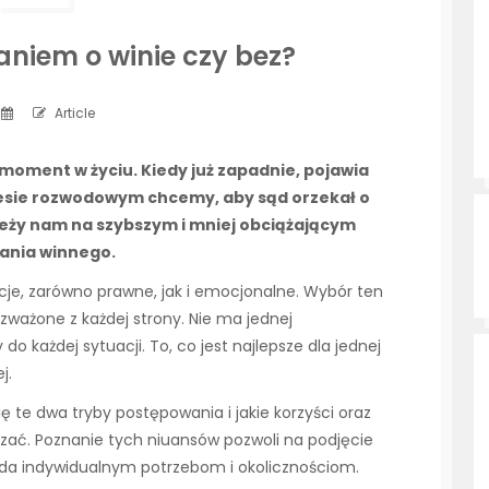
aniem o winie czy bez?
Article
moment w życiu. Kiedy już zapadnie, pojawia
ocesie rozwodowym chcemy, aby sąd orzekał o
leży nam na szybszym i mniej obciążającym
ania winnego.
je, zarówno prawne, jak i emocjonalne. Wybór ten
ozważone z każdej strony. Nie ma jednej
o każdej sytuacji. To, co jest najlepsze dla jednej
j.
ę te dwa tryby postępowania i jakie korzyści oraz
zać. Poznanie tych niuansów pozwoli na podjęcie
iada indywidualnym potrzebom i okolicznościom.