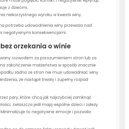
które może pogłębić konflikt i negatywnie wpłynąć
acje z dziećmi.
ia niekorzystnego wyroku w kwestii winy.
lna potrzeba udowodnienia winy przeważa nad
ymi negatywnymi konsekwencjami.
ez orzekania o winie
zywany rozwodem za porozumieniem stron lub za
a na zakończenie małżeństwa w sposób znacznie
zypadku żadna ze stron nie musi udowadniać winy
ierdzenia, że nastąpił trwały i zupełny rozpad
rzez pary, które chcą jak najszybciej zamknąć
złości, zwłaszcza jeśli mają wspólne dzieci i zależy
. Minimalizuje to negatywne emocje i pozwala