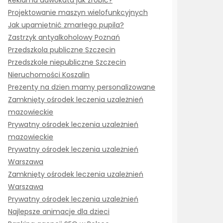
Reklama adwokata jak zrobić?
Projektowanie maszyn wielofunkcyjnych
Jak upamiętnić zmarłego pupila?
Zastrzyk antyalkoholowy Poznań
Przedszkola publiczne Szczecin
Przedszkole niepubliczne Szczecin
Nieruchomości Koszalin
Prezenty na dzien mamy personalizowane
Zamknięty ośrodek leczenia uzależnień
mazowieckie
Prywatny ośrodek leczenia uzależnień
mazowieckie
Prywatny ośrodek leczenia uzależnień
Warszawa
Zamknięty ośrodek leczenia uzależnień
Warszawa
Prywatny ośrodek leczenia uzależnień
Najlepsze animacje dla dzieci