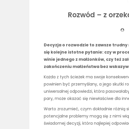
Rozwód – z orzek
Decyzja o rozwodzie to zawsze trudny 
się kolejne istotne pytanie: czy w pr
winie jednego z małżonków, czy też za
zakończeniu małżeństwa bez wskazyw
Każda z tych ścieżek ma swoje konsekwenc
powinien być przemyślany, a jego skutki r
uniwersalnej odpowiedzi, która pasowałaby d
pary, może okazać się niewłaściwe dla inne
Warto zrozumieć, czym dokładnie różnią si
potencjalne problemy mogą się z nimi wią
świadomej decyzji, która najlepiej odpow