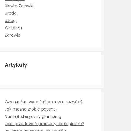
Ukryte Zajawki
Uroda
Usługi
Wnętrza
Zdrowie
Artykuły
Czy można wycofać pozew o rozwód?
Jak można zrobić patent?
Namiot sferyczny glamping
Jak sprzedawać produkty ekologiczne?