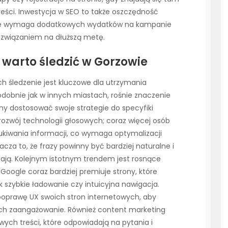
eści. Inwestycja w SEO to także oszczędność
nie wymaga dodatkowych wydatków na kampanie
rozwiązaniem na dłuższą metę.
e warto śledzić w Gorzowie
ch śledzenie jest kluczowe dla utrzymania
odobnie jak w innych miastach, rośnie znaczenie
ny dostosować swoje strategie do specyfiki
rozwój technologii głosowych; coraz więcej osób
kiwania informacji, co wymaga optymalizacji
za to, że frazy powinny być bardziej naturalne i
iają. Kolejnym istotnym trendem jest rosnące
oogle coraz bardziej premiuje strony, które
k szybkie ładowanie czy intuicyjna nawigacja.
oprawę UX swoich stron internetowych, aby
ich zaangażowanie. Również content marketing
wych treści, które odpowiadają na pytania i