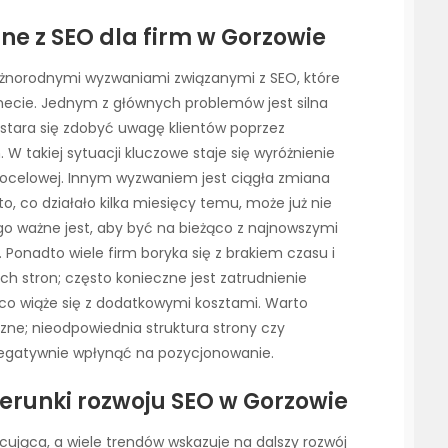
ne z SEO dla firm w Gorzowie
różnorodnymi wyzwaniami związanymi z SEO, które
ecie. Jednym z głównych problemów jest silna
w stara się zdobyć uwagę klientów poprzez
W takiej sytuacji kluczowe staje się wyróżnienie
docelowej. Innym wyzwaniem jest ciągła zmiana
, co działało kilka miesięcy temu, może już nie
go ważne jest, aby być na bieżąco z najnowszymi
. Ponadto wiele firm boryka się z brakiem czasu i
h stron; często konieczne jest zatrudnienie
 co wiąże się z dodatkowymi kosztami. Warto
zne; nieodpowiednia struktura strony czy
egatywnie wpłynąć na pozycjonowanie.
ierunki rozwoju SEO w Gorzowie
cująca, a wiele trendów wskazuje na dalszy rozwój