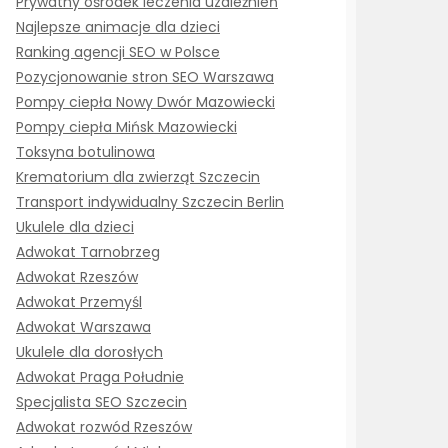
Prywatny ośrodek leczenia uzależnień
Najlepsze animacje dla dzieci
Ranking agencji SEO w Polsce
Pozycjonowanie stron SEO Warszawa
Pompy ciepła Nowy Dwór Mazowiecki
Pompy ciepła Mińsk Mazowiecki
Toksyna botulinowa
Krematorium dla zwierząt Szczecin
Transport indywidualny Szczecin Berlin
Ukulele dla dzieci
Adwokat Tarnobrzeg
Adwokat Rzeszów
Adwokat Przemyśl
Adwokat Warszawa
Ukulele dla dorosłych
Adwokat Praga Południe
Specjalista SEO Szczecin
Adwokat rozwód Rzeszów