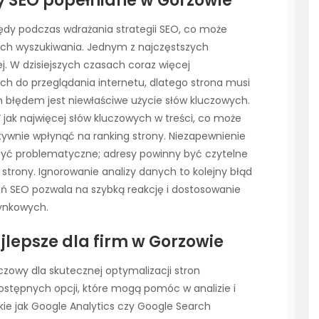
dy SEO popełniane w Gorzowie
ędy podczas wdrażania strategii SEO, co może
ach wyszukiwania. Jednym z najczęstszych
j. W dzisiejszych czasach coraz więcej
ch do przeglądania internetu, dlatego strona musi
 błędem jest niewłaściwe użycie słów kluczowych.
” jak najwięcej słów kluczowych w treści, co może
tywnie wpłynąć na ranking strony. Niezapewnienie
 być problematyczne; adresy powinny być czytelne
 strony. Ignorowanie analizy danych to kolejny błąd
ń SEO pozwala na szybką reakcję i dostosowanie
rynkowych.
jlepsze dla firm w Gorzowie
zowy dla skutecznej optymalizacji stron
dostępnych opcji, które mogą pomóc w analizie i
kie jak Google Analytics czy Google Search