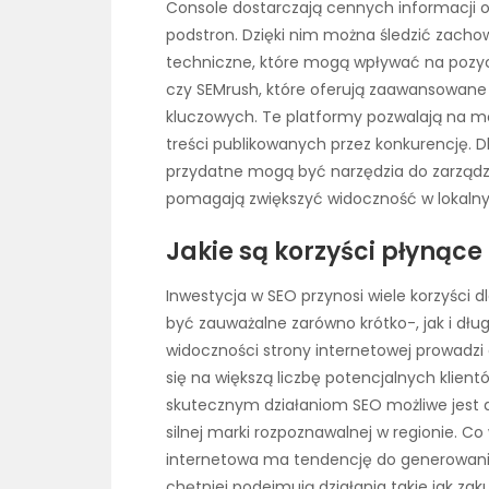
Console dostarczają cennych informacji o
podstron. Dzięki nim można śledzić zach
techniczne, które mogą wpływać na pozyc
czy SEMrush, które oferują zaawansowane 
kluczowych. Te platformy pozwalają na mo
treści publikowanych przez konkurencję. D
przydatne mogą być narzędzia do zarządz
pomagają zwiększyć widoczność w lokalny
Jakie są korzyści płynące
Inwestycja w SEO przynosi wiele korzyści 
być zauważalne zarówno krótko-, jak i dł
widoczności strony internetowej prowadzi
się na większą liczbę potencjalnych klient
skutecznym działaniom SEO możliwe jest d
silnej marki rozpoznawalnej w regionie. C
internetowa ma tendencję do generowania
chętniej podejmują działania takie jak zak