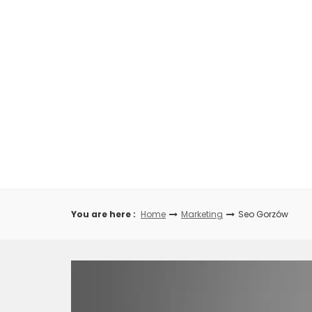
Skip
to
content
You are here :
Home
Marketing
Seo Gorzów