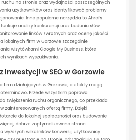
 ruchu na stronie oraz wydajności poszczególnych
owania użytkowników oraz identyfikować problemy
jonowanie. Inne popularne narzędzia to Ahrefs
funkcje analizy konkurencji oraz badania słów
nitorowanie linków zwrotnych oraz ocenę jakości
la lokalnych firm w Gorzowie szczególnie
ania wizytówkami Google My Business, które
ch wynikach wyszukiwania.
 z inwestycji w SEO w Gorzowie
dla firm działających w Gorzowie, a efekty mogą
ugoterminowo. Przede wszystkim poprawa
 do zwiększenia ruchu organicznego, co przekłada
ów zainteresowanych ofertą firmy. Dzięki
otarcie do lokalnej społeczności oraz budowanie
o więcej, dobrze zoptymalizowana strona
 wyższych wskaźników konwersji; użytkownicy
upy czy rejestracje na stronie, gdy znajdują się tam