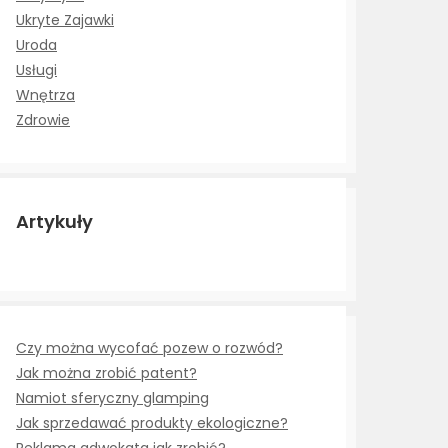
Ukryte Zajawki
Uroda
Usługi
Wnętrza
Zdrowie
Artykuły
Czy można wycofać pozew o rozwód?
Jak można zrobić patent?
Namiot sferyczny glamping
Jak sprzedawać produkty ekologiczne?