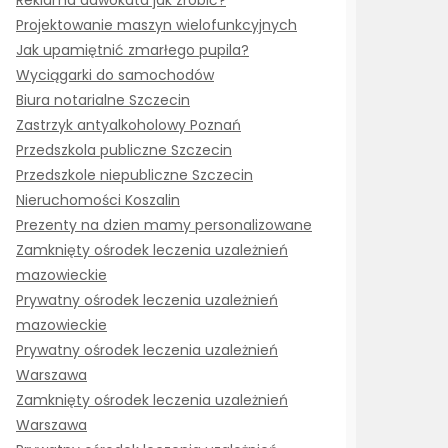
Reklama adwokata jak zrobić?
Projektowanie maszyn wielofunkcyjnych
Jak upamiętnić zmarłego pupila?
Wyciągarki do samochodów
Biura notarialne Szczecin
Zastrzyk antyalkoholowy Poznań
Przedszkola publiczne Szczecin
Przedszkole niepubliczne Szczecin
Nieruchomości Koszalin
Prezenty na dzien mamy personalizowane
Zamknięty ośrodek leczenia uzależnień
mazowieckie
Prywatny ośrodek leczenia uzależnień
mazowieckie
Prywatny ośrodek leczenia uzależnień
Warszawa
Zamknięty ośrodek leczenia uzależnień
Warszawa