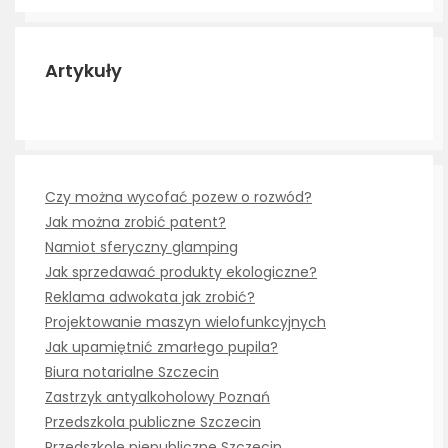
Artykuły
Czy można wycofać pozew o rozwód?
Jak można zrobić patent?
Namiot sferyczny glamping
Jak sprzedawać produkty ekologiczne?
Reklama adwokata jak zrobić?
Projektowanie maszyn wielofunkcyjnych
Jak upamiętnić zmarłego pupila?
Biura notarialne Szczecin
Zastrzyk antyalkoholowy Poznań
Przedszkola publiczne Szczecin
Przedszkole niepubliczne Szczecin