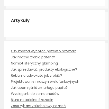
Artykuły
Czy można wycofać pozew o rozwód?
Jak można zrobić patent?
Namiot sferyczny glamping
Jak sprzedawać produkty ekologiczne?
Reklama adwokata jak zrobić?
Projektowanie maszyn wielofunkcyjnych
Jak upamiętnić zmarłego pupila?
Wyciągarki do samochodów
Biura notarialne Szczecin
Zastrzyk antyalkoholowy Poznań