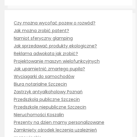
Czy można wycofać pozew o rozwód?
Jak można zrobić patent?
Namiot sferyczny glamping
Jak sprzedawać produkty ekologiczne?
Reklama adwokata jak zrobić?
Projektowanie maszyn wielofunkcyjnych
Jak upamiętnić zmarłego pupila?
Wyciągarki do samochodów
Biura notarialne Szczecin
Zastrzyk antyalkoholowy Poznań
Przedszkola publiczne Szczecin
Przedszkole niepubliczne Szczecin
Nieruchomości Koszalin
Prezenty na dzien mamy personalizowane
Zamknięty ośrodek leczenia uzależnień