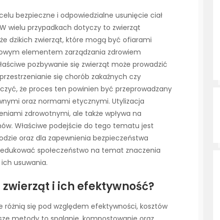
 celu bezpieczne i odpowiedzialne usunięcie ciał
. W wielu przypadkach dotyczy to zwierząt
że dzikich zwierząt, które mogą być ofiarami
uczowym elementem zarządzania zdrowiem
właściwe pozbywanie się zwierząt może prowadzić
przestrzenianie się chorób zakaźnych czy
aczyć, że proces ten powinien być przeprowadzany
wnymi oraz normami etycznymi. Utylizacja
ożeniami zdrowotnymi, ale także wpływa na
mów. Właściwe podejście do tego tematu jest
odzie oraz dla zapewnienia bezpieczeństwa
to edukować społeczeństwo na temat znaczenia
 ich usuwania.
 zwierząt i ich efektywność?
tóre różnią się pod względem efektywności, kosztów
jsze metody to spalanie, kompostowanie oraz