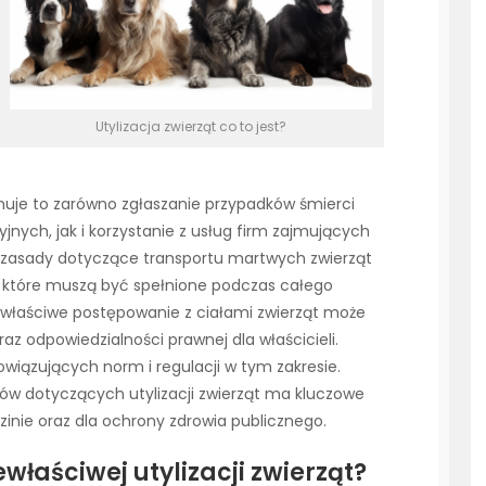
Utylizacja zwierząt co to jest?
jmuje to zarówno zgłaszanie przypadków śmierci
jnych, jak i korzystanie z usług firm zajmujących
ież zasady dotyczące transportu martwych zwierząt
 które muszą być spełnione podczas całego
iewłaściwe postępowanie z ciałami zwierząt może
z odpowiedzialności prawnej dla właścicieli.
owiązujących norm i regulacji w tym zakresie.
ów dotyczących utylizacji zwierząt ma kluczowe
zinie oraz dla ochrony zdrowia publicznego.
właściwej utylizacji zwierząt?