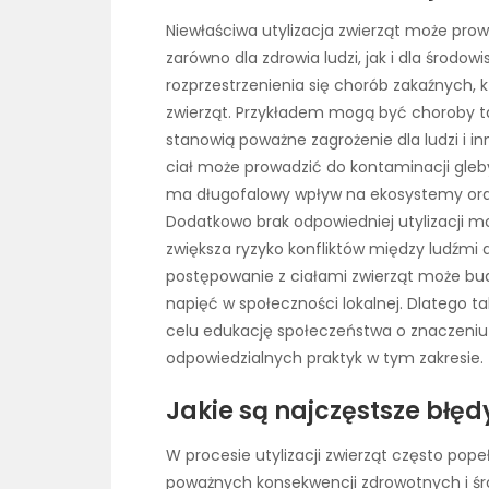
Niewłaściwa utylizacja zwierząt może pro
zarówno dla zdrowia ludzi, jak i dla środow
rozprzestrzenienia się chorób zakaźnych,
zwierząt. Przykładem mogą być choroby tak
stanowią poważne zagrożenie dla ludzi i i
ciał może prowadzić do kontaminacji gle
ma długofalowy wpływ na ekosystemy oraz
Dodatkowo brak odpowiedniej utylizacji moż
zwiększa ryzyko konfliktów między ludźmi
postępowanie z ciałami zwierząt może bu
napięć w społeczności lokalnej. Dlatego 
celu edukację społeczeństwa o znaczeniu 
odpowiedzialnych praktyk w tym zakresie.
Jakie są najczęstsze błędy
W procesie utylizacji zwierząt często pop
poważnych konsekwencji zdrowotnych i ś