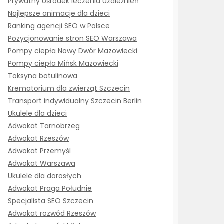
Prywatny ośrodek leczenia uzależnień
Najlepsze animacje dla dzieci
Ranking agencji SEO w Polsce
Pozycjonowanie stron SEO Warszawa
Pompy ciepła Nowy Dwór Mazowiecki
Pompy ciepła Mińsk Mazowiecki
Toksyna botulinowa
Krematorium dla zwierząt Szczecin
Transport indywidualny Szczecin Berlin
Ukulele dla dzieci
Adwokat Tarnobrzeg
Adwokat Rzeszów
Adwokat Przemyśl
Adwokat Warszawa
Ukulele dla dorosłych
Adwokat Praga Południe
Specjalista SEO Szczecin
Adwokat rozwód Rzeszów