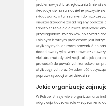
problemów jest brak zgłaszania śmierci zw
decyduje się na samodzielne pozbycie się
składowania, a tym samym do rozprzestr
nieprzestrzeganie zasad higieny podczas 
zabezpieczenie ciała może skutkować em
przyciąganiem szkodników, co stwarza dod
Kolejnym istotnym problemem jest korzyst
utylizacyjnych, co może prowadzić do nar
dodatkowe ryzyko. Warto również zauważyć,
niektóre metody utylizacji, takie jak spa
prowadzić do poważnych konsekwencji pr
utylizacyjnych oraz świadomość dotycząc
poprawy sytuacji w tej dziedzinie.
Jakie organizacje zajmują 
W Polsce istnieje wiele organizacji oraz ins
odgrywają kluczową rolę w zapewnieniu o