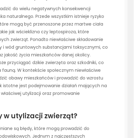
wadzić do wielu negatywnych konsekwencji
iska naturalnego. Przede wszystkim istnieje ryzyko
 które mogą być przenoszone przez martwe ciała
ie jak wścieklizna czy leptospiroza, które
nnych zwierząt. Ponadto niewłaściwe składowanie
by i wód gruntowych substancjami toksycznymi, co
 jakość życia mieszkańców danej okolicy.
e przyciągać dzikie zwierzęta oraz szkodniki, co
 a fauną. W kontekście społecznym niewłaściwe
dzić obawy mieszkańców i prowadzić do wzrostu
tak istotne jest podejmowanie działań mających na
właściwej utylizacji oraz promowanie
 w utylizacji zwierząt?
ełniane są błędy, które mogą prowadzić do
rodowiskowych. Jednym z najczęstszych