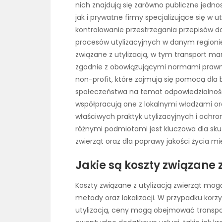
nich znajdują się zarówno publiczne jednost
jak i prywatne firmy specjalizujące się w u
kontrolowanie przestrzegania przepisów d
procesów utylizacyjnych w danym regionie
związane z utylizacją, w tym transport m
zgodnie z obowiązującymi normami prawn
non-profit, które zajmują się pomocą dla
społeczeństwa na temat odpowiedzialności
współpracują one z lokalnymi władzami o
właściwych praktyk utylizacyjnych i ochr
różnymi podmiotami jest kluczowa dla sk
zwierząt oraz dla poprawy jakości życia m
Jakie są koszty związane z
Koszty związane z utylizacją zwierząt mog
metody oraz lokalizacji. W przypadku korz
utylizacją, ceny mogą obejmować transpor