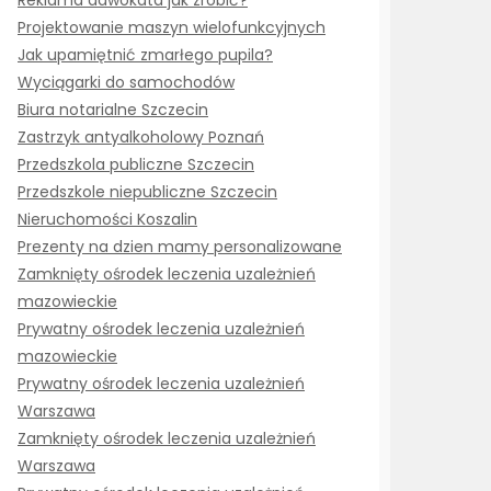
Reklama adwokata jak zrobić?
Projektowanie maszyn wielofunkcyjnych
Jak upamiętnić zmarłego pupila?
Wyciągarki do samochodów
Biura notarialne Szczecin
Zastrzyk antyalkoholowy Poznań
Przedszkola publiczne Szczecin
Przedszkole niepubliczne Szczecin
Nieruchomości Koszalin
Prezenty na dzien mamy personalizowane
Zamknięty ośrodek leczenia uzależnień
mazowieckie
Prywatny ośrodek leczenia uzależnień
mazowieckie
Prywatny ośrodek leczenia uzależnień
Warszawa
Zamknięty ośrodek leczenia uzależnień
Warszawa