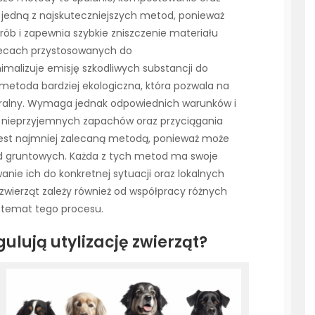
t jedną z najskuteczniejszych metod, ponieważ
orób i zapewnia szybkie zniszczenie materiału
iecach przystosowanych do
alizuje emisję szkodliwych substancji do
etoda bardziej ekologiczna, która pozwala na
turalny. Wymaga jednak odpowiednich warunków i
ć nieprzyjemnych zapachów oraz przyciągania
jest najmniej zalecaną metodą, ponieważ może
ód gruntowych. Każda z tych metod ma swoje
anie ich do konkretnej sytuacji oraz lokalnych
 zwierząt zależy również od współpracy różnych
a temat tego procesu.
ulują utylizację zwierząt?