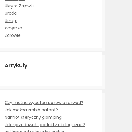
Ukryte Zajawki
Uroda
Usługi
Wnętrza
Zdrowie
Artykuły
Czy można wycofać pozew o rozwód?
Jak można zrobić patent?
Namiot sferyczny glamping
Jak sprzedawać produkty ekologiczne?