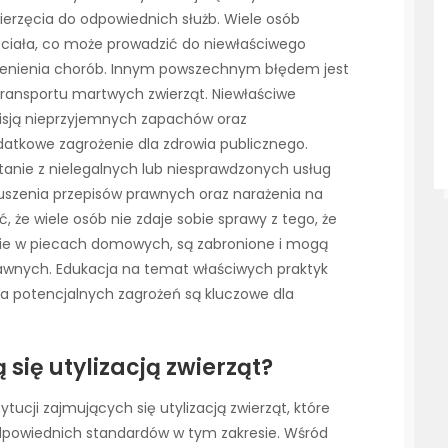
ierzęcia do odpowiednich służb. Wiele osób
 ciała, co może prowadzić do niewłaściwego
zenienia chorób. Innym powszechnym błędem jest
transportu martwych zwierząt. Niewłaściwe
isją nieprzyjemnych zapachów oraz
atkowe zagrożenie dla zdrowia publicznego.
anie z nielegalnych lub niesprawdzonych usług
uszenia przepisów prawnych oraz narażenia na
 że wiele osób nie zdaje sobie sprawy z tego, że
lanie w piecach domowych, są zabronione i mogą
awnych. Edukacja na temat właściwych praktyk
a potencjalnych zagrożeń są kluczowe dla
się utylizacją zwierząt?
tytucji zajmujących się utylizacją zwierząt, które
dpowiednich standardów w tym zakresie. Wśród