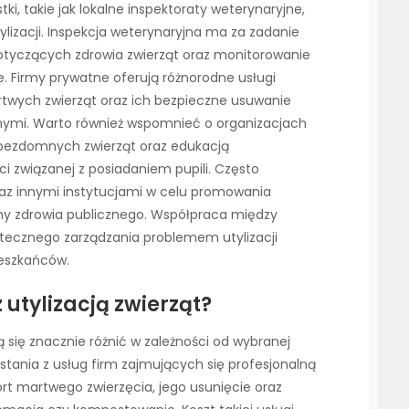
ki, takie jak lokalne inspektoraty weterynaryjne,
tylizacji. Inspekcja weterynaryjna ma za zadanie
otyczących zdrowia zwierząt oraz monitorowanie
. Firmy prywatne oferują różnorodne usługi
artwych zwierząt oraz ich bezpieczne usuwanie
ymi. Warto również wspomnieć o organizacjach
 bezdomnych zwierząt oraz edukacją
 związanej z posiadaniem pupili. Często
raz innymi instytucjami w celu promowania
ony zdrowia publicznego. Współpraca między
utecznego zarządzania problemem utylizacji
ieszkańców.
 utylizacją zwierząt?
ą się znacznie różnić w zależności od wybranej
ystania z usług firm zajmujących się profesjonalną
t martwego zwierzęcia, jego usunięcie oraz