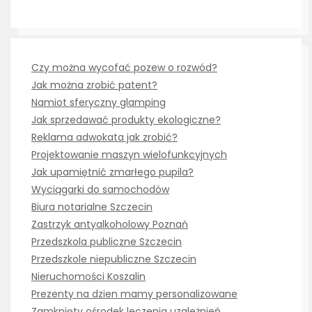
Czy można wycofać pozew o rozwód?
Jak można zrobić patent?
Namiot sferyczny glamping
Jak sprzedawać produkty ekologiczne?
Reklama adwokata jak zrobić?
Projektowanie maszyn wielofunkcyjnych
Jak upamiętnić zmarłego pupila?
Wyciągarki do samochodów
Biura notarialne Szczecin
Zastrzyk antyalkoholowy Poznań
Przedszkola publiczne Szczecin
Przedszkole niepubliczne Szczecin
Nieruchomości Koszalin
Prezenty na dzien mamy personalizowane
Zamknięty ośrodek leczenia uzależnień