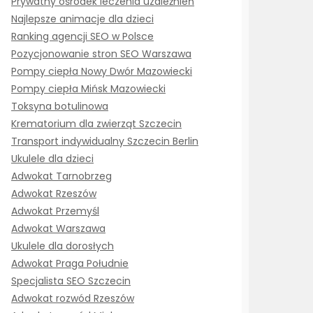
Prywatny ośrodek leczenia uzależnień
Najlepsze animacje dla dzieci
Ranking agencji SEO w Polsce
Pozycjonowanie stron SEO Warszawa
Pompy ciepła Nowy Dwór Mazowiecki
Pompy ciepła Mińsk Mazowiecki
Toksyna botulinowa
Krematorium dla zwierząt Szczecin
Transport indywidualny Szczecin Berlin
Ukulele dla dzieci
Adwokat Tarnobrzeg
Adwokat Rzeszów
Adwokat Przemyśl
Adwokat Warszawa
Ukulele dla dorosłych
Adwokat Praga Południe
Specjalista SEO Szczecin
Adwokat rozwód Rzeszów