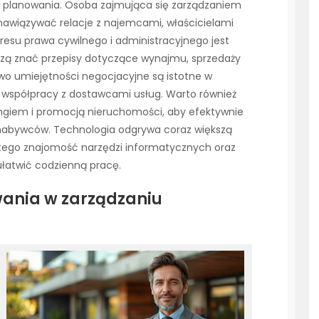
ć planowania. Osoba zajmująca się zarządzaniem
nawiązywać relacje z najemcami, właścicielami
kresu prawa cywilnego i administracyjnego jest
zą znać przepisy dotyczące wynajmu, sprzedaży
wo umiejętności negocjacyjne są istotne w
 współpracy z dostawcami usług. Warto również
ngiem i promocją nieruchomości, aby efektywnie
nabywców. Technologia odgrywa coraz większą
atego znajomość narzędzi informatycznych oraz
łatwić codzienną pracę.
wania w zarządzaniu