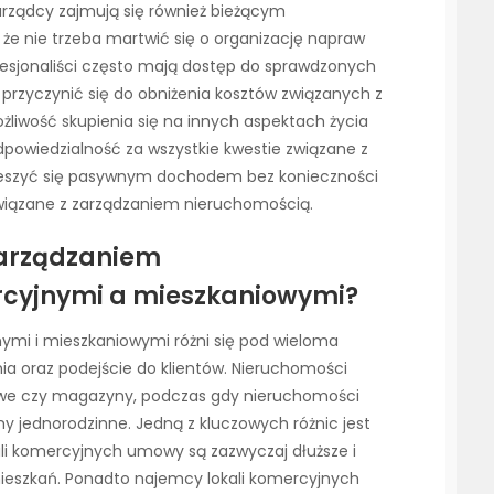
rządcy zajmują się również bieżącym
e nie trzeba martwić się o organizację napraw
fesjonaliści często mają dostęp do sprawdzonych
rzyczynić się do obniżenia kosztów związanych z
ożliwość skupienia się na innych aspektach życia
dpowiedzialność za wszystkie kwestie związane z
ieszyć się pasywnym dochodem bez konieczności
wiązane z zarządzaniem nieruchomością.
zarządzaniem
cyjnymi a mieszkaniowymi?
mi i mieszkaniowymi różni się pod wieloma
ia oraz podejście do klientów. Nieruchomości
owe czy magazyny, podczas gdy nieruchomości
y jednorodzinne. Jedną z kluczowych różnic jest
i komercyjnych umowy są zazwyczaj dłuższe i
mieszkań. Ponadto najemcy lokali komercyjnych