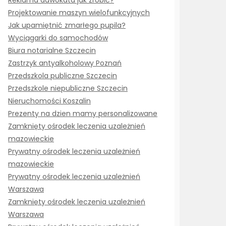
Reklama adwokata jak zrobić?
Projektowanie maszyn wielofunkcyjnych
Jak upamiętnić zmarłego pupila?
Wyciągarki do samochodów
Biura notarialne Szczecin
Zastrzyk antyalkoholowy Poznań
Przedszkola publiczne Szczecin
Przedszkole niepubliczne Szczecin
Nieruchomości Koszalin
Prezenty na dzien mamy personalizowane
Zamknięty ośrodek leczenia uzależnień
mazowieckie
Prywatny ośrodek leczenia uzależnień
mazowieckie
Prywatny ośrodek leczenia uzależnień
Warszawa
Zamknięty ośrodek leczenia uzależnień
Warszawa