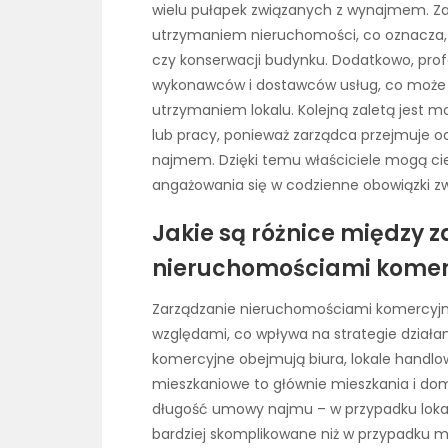
wielu pułapek związanych z wynajmem. Za
utrzymaniem nieruchomości, co oznacza, ż
czy konserwacji budynku. Dodatkowo, pro
wykonawców i dostawców usług, co może p
utrzymaniem lokalu. Kolejną zaletą jest m
lub pracy, ponieważ zarządca przejmuje o
najmem. Dzięki temu właściciele mogą c
angażowania się w codzienne obowiązki z
Jakie są różnice między 
nieruchomościami komer
Zarządzanie nieruchomościami komercyjny
względami, co wpływa na strategie działan
komercyjne obejmują biura, lokale handl
mieszkaniowe to głównie mieszkania i dom
długość umowy najmu – w przypadku lokal
bardziej skomplikowane niż w przypadku 