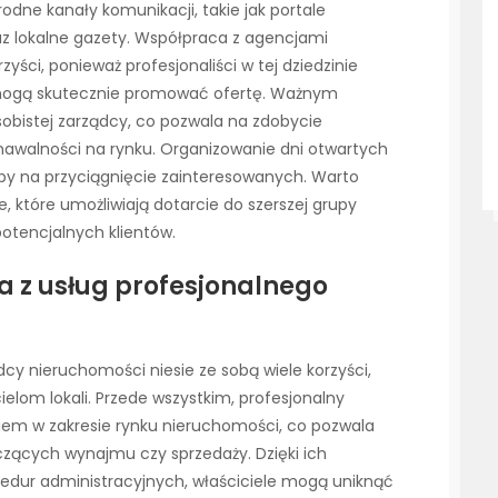
ne kanały komunikacji, takie jak portale
z lokalne gazety. Współpraca z agencjami
ści, ponieważ profesjonaliści w tej dziedzinie
i mogą skutecznie promować ofertę. Ważnym
obistej zarządcy, co pozwala na zdobycie
znawalności na rynku. Organizowanie dni otwartych
oby na przyciągnięcie zainteresowanych. Warto
 które umożliwiają dotarcie do szerszej grupy
otencjalnych klientów.
ia z usług profesjonalnego
dcy nieruchomości niesie ze sobą wiele korzyści,
elom lokali. Przede wszystkim, profesjonalny
iem w zakresie rynku nieruchomości, co pozwala
zących wynajmu czy sprzedaży. Dzięki ich
edur administracyjnych, właściciele mogą uniknąć