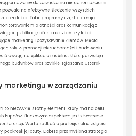
programowanie do zarządzania nieruchomościami
re pozwala na efektywne śledzenie wszystkich
edażą lokali. Takie programy często oferują
 monitorowaniem płatności oraz komunikacją z
ające publikację ofert mieszkań czy lokali
jące marketing i pozyskiwanie klientów. Media
ącą rolę w promocji nieruchomości i budowaniu
ócić uwagę na aplikacje mobilne, które pozwalają
nego budynków oraz szybkie zgłaszanie usterek
ty marketingu w zarządzaniu
 to niezwykle istotny element, który ma na celu
ub kupców. Kluczowym aspektem jest stworzenie
e konkurencji. Warto zadbać o profesjonalne zdjęcia
y podkreśli jej atuty. Dobrze przemyślana strategia