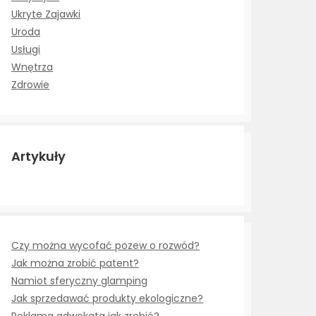
Ukryte Zajawki
Uroda
Usługi
Wnętrza
Zdrowie
Artykuły
Czy można wycofać pozew o rozwód?
Jak można zrobić patent?
Namiot sferyczny glamping
Jak sprzedawać produkty ekologiczne?