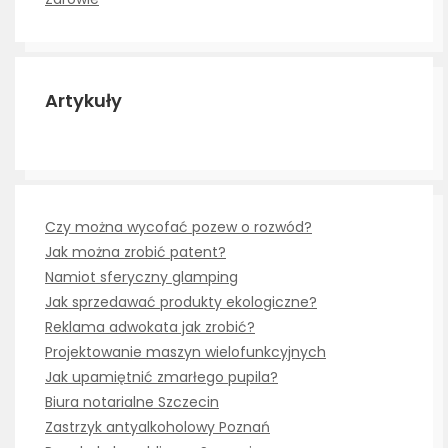
Artykuły
Czy można wycofać pozew o rozwód?
Jak można zrobić patent?
Namiot sferyczny glamping
Jak sprzedawać produkty ekologiczne?
Reklama adwokata jak zrobić?
Projektowanie maszyn wielofunkcyjnych
Jak upamiętnić zmarłego pupila?
Biura notarialne Szczecin
Zastrzyk antyalkoholowy Poznań